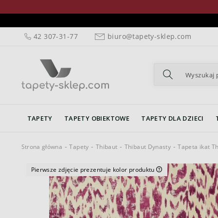
42 307-31-77
biuro@tapety-sklep.com
TAPETY
TAPETY OBIEKTOWE
TAPETY DLA DZIECI
Strona główna
Tapety
Thibaut
Thibaut Dynasty
Tapeta ikat T
Pierwsze zdjęcie prezentuje kolor produktu