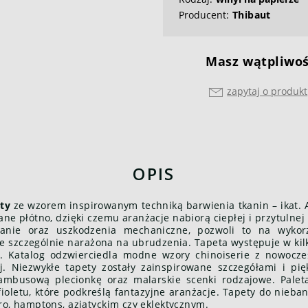
Producent:
Thibaut
Masz wątpliwoś
zapytaj o produkt
OPIS
ty
ze wzorem inspirowanym techniką barwienia tkanin – ikat. 
e płótno, dzięki czemu aranżacje nabiorą ciepłej i przytulnej 
anie oraz uszkodzenia mechaniczne, pozwoli to na wyko
e szczególnie narażona na ubrudzenia. Tapeta występuje w kil
t. Katalog odzwierciedla modne wzory chinoiserie z nowocz
iej. Niezwykłe tapety zostały zainspirowane szczegółami i pi
 bambusową plecionkę oraz malarskie scenki rodzajowe. Pale
z fioletu, które podkreślą fantazyjne aranżacje. Tapety do nie
ro, hamptons, azjatyckim czy eklektycznym.