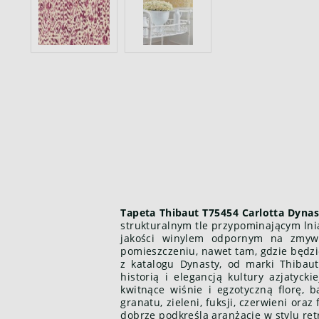
Tapeta Thibaut T75454 Carlotta Dynas
strukturalnym tle przypominającym lnian
jakości winylem odpornym na zmyw
pomieszczeniu, nawet tam, gdzie będzi
z katalogu Dynasty, od marki Thibau
historią i elegancją kultury azjatyck
kwitnące wiśnie i egzotyczną florę,
granatu, zieleni, fuksji, czerwieni ora
dobrze podkreślą aranżacje w stylu ret