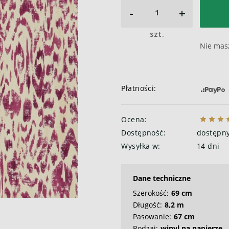
-
+
szt.
Nie mas
Płatności:
Ocena:
Dostępność:
dostępn
Wysyłka w:
14 dni
Dane techniczne
Szerokość:
69 cm
Długość:
8,2 m
Pasowanie:
67 cm
Rodzaj:
winyl na papierze