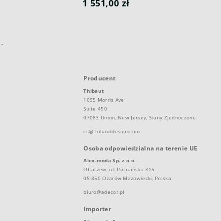
1 551,00 zł
`
Producent
Thibaut
1095 Morris Ave
Suite 450
07083 Union, New Jersey, Stany Zjednoczone
cs@thibautdesign.com
Osoba odpowiedzialna na terenie UE
Alex-moda Sp. z o.o.
Ołtarzew, ul. Poznańska 315
05-850 Ożarów Mazowiecki, Polska
biuro@adecor.pl
Importer