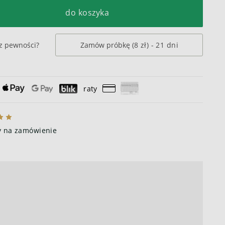
do koszyka
z pewności?
Zamów próbkę
(8 zł)
- 21 dni
raty
y na zamówienie