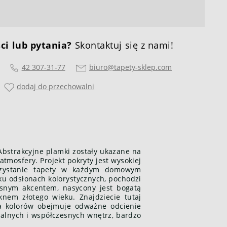
ci lub pytania?
Skontaktuj się z nami!
42 307-31-77
biuro@tapety-sklep.com
dodaj do przechowalni
Abstrakcyjne plamki zostały ukazane na
atmosfery. Projekt pokryty jest wysokiej
rzystanie tapety w każdym domowym
ku odsłonach kolorystycznych, pochodzi
esnym akcentem, nasycony jest bogatą
ęknem złotego wieku. Znajdziecie tutaj
ta kolorów obejmuje odważne odcienie
banalnych i współczesnych wnętrz, bardzo