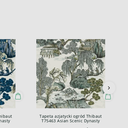
I
hibaut
Tapeta azjatycki ogród Thibaut
nasty
T75463 Asian Scenic Dynasty