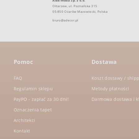
Alex-moda Sp. z o.o.
Ołtarzew, ul. Poznańska 315
05-850 Ożarów Mazowiecki, Polska
biuro@adecor.pl
Pomoc
Dostawa
FAQ
Koszt dostawy / shipp
Regulamin sklepu
Metody płatności
PayPO - zapłać za 30 dni!
Darmowa dostawa i kl
Oznaczenia tapet
Architekci
Kontakt