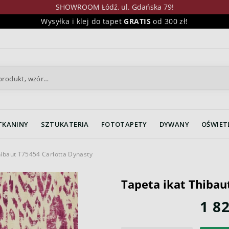
SHOWROOM Łódź, ul. Gdańska 79!
Wysyłka i klej do tapet
GRATIS
od 300 zł!
TKANINY
SZTUKATERIA
FOTOTAPETY
DYWANY
OŚWIET
hibaut T75454 Carlotta Dynasty
Tapeta ikat Thibau
1 82