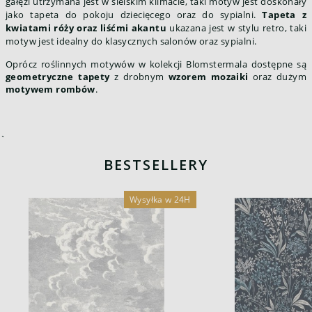
gałęzi utrzymana jest w sielskim klimacie, taki motyw jest doskonały
jako tapeta do pokoju dziecięcego oraz do sypialni.
Tapeta z
kwiatami róży oraz liśćmi akantu
ukazana jest w stylu retro, taki
motyw jest idealny do klasycznych salonów oraz sypialni.
Oprócz roślinnych motywów w kolekcji Blomstermala dostępne są
geometryczne tapety
z drobnym
wzorem mozaiki
oraz dużym
motywem rombów
.
`
BESTSELLERY
Wysyłka w 24H