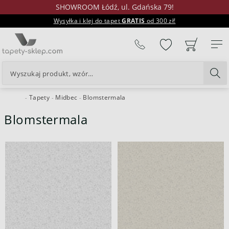
SHOWROOM Łódź, ul. Gdańska 79!
Wysyłka i klej do tapet
GRATIS
od 300 zł!
%
Tapety
Midbec
Blomstermala
24H
Blomstermala