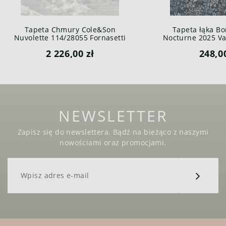
Tapeta Chmury Cole&Son
Tapeta łąka Bo
Nuvolette 114/28055 Fornasetti
Nocturne 2025 Var
Senza Tempo
2 226,00 zł
248,0
NEWSLETTER
Zapisz się do newslettera. Bądź na bieżąco z naszymi
nowościami oraz promocjami.