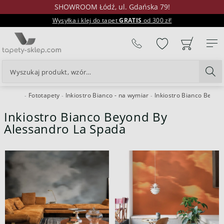
SHOWROOM Łódź, ul. Gdańska 79!
Wysyłka i klej do tapet
GRATIS
od 300 zł!
%
Fototapety
Inkiostro Bianco - na wymiar
Inkiostro Bianco Beyon
24H
Inkiostro Bianco Beyond By
Alessandro La Spada