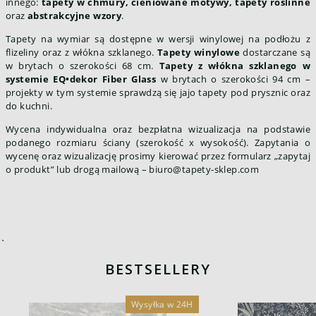
innego:
tapety w chmury, cieniowane motywy, tapety roślinne
oraz
abstrakcyjne wzory
.
Tapety na wymiar są dostępne w wersji winylowej na podłożu z
flizeliny oraz z włókna szklanego.
Tapety winylowe
dostarczane są
w brytach o szerokości 68 cm.
Tapety z włókna szklanego w
systemie EQ•dekor Fiber Glass
w brytach o szerokości 94 cm –
projekty w tym systemie sprawdzą się jajo tapety pod prysznic oraz
do kuchni.
Wycena indywidualna oraz bezpłatna wizualizacja na podstawie
podanego rozmiaru ściany (szerokość x wysokość). Zapytania o
wycenę oraz wizualizację prosimy kierować przez formularz „zapytaj
o produkt” lub drogą mailową –
biuro@tapety-sklep.com
`
BESTSELLERY
Wysyłka w 24H