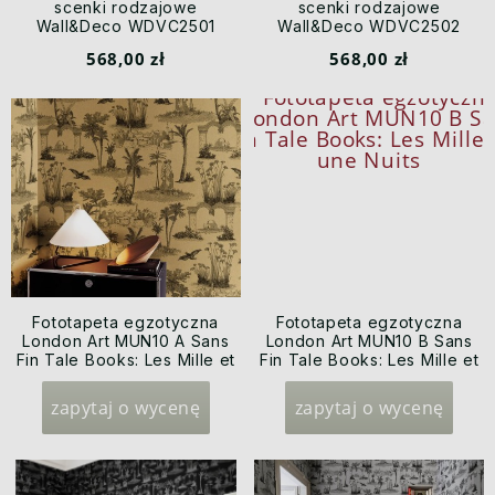
scenki rodzajowe
scenki rodzajowe
Wall&Deco WDVC2501
Wall&Deco WDVC2502
Vacances Contemporary
Vacances Contemporary
568,00 zł
568,00 zł
2025
2025
Fototapeta egzotyczna
Fototapeta egzotyczna
London Art MUN10 A Sans
London Art MUN10 B Sans
Fin Tale Books: Les Mille et
Fin Tale Books: Les Mille et
une Nuits
une Nuits
zapytaj o wycenę
zapytaj o wycenę