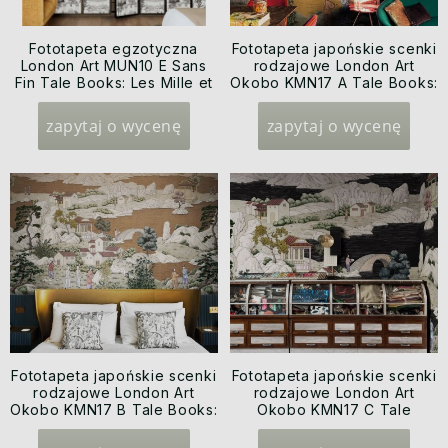
Fototapeta egzotyczna
Fototapeta japońskie scenki
London Art MUN10 E Sans
rodzajowe London Art
Fin Tale Books: Les Mille et
Okobo KMN17 A Tale Books:
une Nuits
Kimono
zapytaj o wycenę
zapytaj o wycenę
Fototapeta japońskie scenki
Fototapeta japońskie scenki
rodzajowe London Art
rodzajowe London Art
Okobo KMN17 B Tale Books:
Okobo KMN17 C Tale
Kimono
Books: Kimono