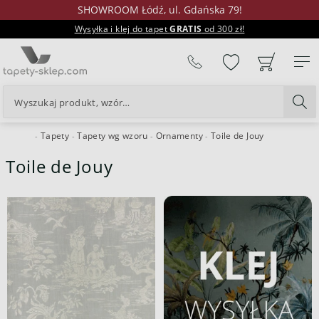
SHOWROOM Łódź, ul. Gdańska 79!
Wysyłka i klej do tapet
GRATIS
od 300 zł!
%
Tapety
Tapety wg wzoru
Ornamenty
Toile de Jouy
24H
Toile de Jouy