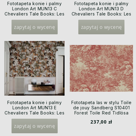
Fototapeta konie i palmy
Fototapeta konie i palmy
London Art MUN13 C
London Art MUN13 D
Chevaliers Tale Books: Les
Chevaliers Tale Books: Les
Mille et une Nuits
Mille et une Nuits
zapytaj o wycenę
zapytaj o wycenę
Fototapeta konie i palmy
Fototapeta las w stylu Toile
London Art MUN13 E
de jouy Sandberg S10401
Chevaliers Tale Books: Les
Forest Toile Red Tidlösa
Mille et une Nuits
237,00 zł
zapytaj o wycenę