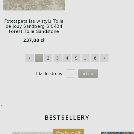
Fototapeta las w stylu Toile
de jouy Sandberg S10404
Forest Toile Sandstone
Tidlösa
237,00 zł
«
1
2
3
4
5
...
8
»
idź »
Idź do strony
`
BESTSELLERY
Wysyłka w 24H