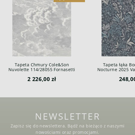
Tapeta Chmury Cole&Son
Tapeta łąka Bo
Nuvolette 114/28055 Fornasetti
Nocturne 2025 Var
Senza Tempo
2 226,00 zł
248,0
NEWSLETTER
Zapisz się do newslettera. Bądź na bieżąco z naszymi
nowościami oraz promocjami.