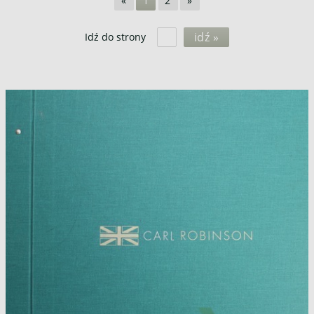
«
1
2
»
idź »
Idź do strony