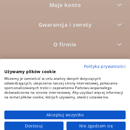
Moje konto
Gwarancja i zwroty
O firmie



Polityka prywatności
Używamy plików cookie
Możemy je zamieścić w celu analizy danych dotyczących
5.0
odwiedzających, ulepszenia naszej strony internetowej, pokazania
Średnia ocena:
spersonalizowanych treści i zapewnienia Państwu wspaniałego
1573 opinii
doświadczenia na stronie internetowej. Aby uzyskać więcej informacji
na temat plików cookie, których używamy, otwórz ustawienia.
Akceptuj wszystko
pokaż pełną wersję strony
Dostosuj
Nie zgadzam się