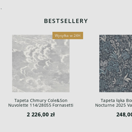
`
BESTSELLERY
Wysyłka w 24H
Tapeta Chmury Cole&Son
Tapeta łąka Bo
Nuvolette 114/28055 Fornasetti
Nocturne 2025 Var
Senza Tempo
2 226,00 zł
248,0