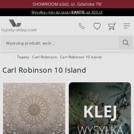
SHOWROOM Łódź, ul. Gdańska 79!
Wysyłka i klej do tapet
GRATIS
od 300 zł!
%
Tapety
Carl Robinson
Carl Robinson 10 Island
24H
Carl Robinson 10 Island