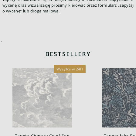
wycenę oraz wizualizację prosimy kierować przez formularz „zapytaj
o wycenę” lub drogą mailową.
`
BESTSELLERY
Wysyłka w 24H
Tapeta Chmury Cole&Son
Tapeta łąka Bo