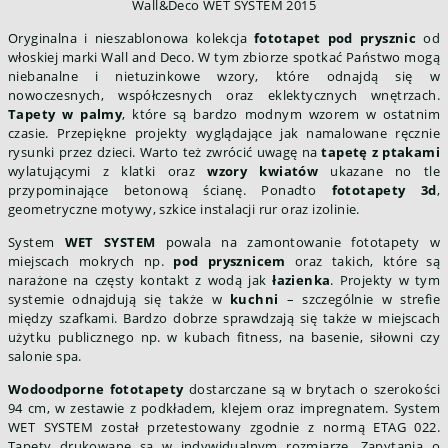
Wall&Deco WET SYSTEM 2015
Oryginalna i nieszablonowa kolekcja
fototapet pod prysznic
od
włoskiej marki Wall and Deco. W tym zbiorze spotkać Państwo mogą
niebanalne i nietuzinkowe wzory, które odnajdą się w
nowoczesnych, współczesnych oraz eklektycznych wnętrzach.
Tapety w palmy
, które są bardzo modnym wzorem w ostatnim
czasie. Przepiękne projekty wyglądające jak namalowane ręcznie
rysunki przez dzieci. Warto też zwrócić uwagę na
tapetę z ptakami
wylatującymi z klatki oraz
wzory kwiatów
ukazane no tle
przypominające betonową ścianę. Ponadto
fototapety 3d
,
geometryczne motywy, szkice instalacji rur oraz izolinie.
System
WET SYSTEM
powala na zamontowanie fototapety w
miejscach mokrych np.
pod prysznicem
oraz takich, które są
narażone na częsty kontakt z wodą jak
łazienka
. Projekty w tym
systemie odnajdują się także w
kuchni
– szczególnie w strefie
między szafkami. Bardzo dobrze sprawdzają się także w miejscach
użytku publicznego np. w kubach fitness, na basenie, siłowni czy
salonie spa.
Wodoodporne fototapety
dostarczane są w brytach o szerokości
94 cm, w zestawie z podkładem, klejem oraz impregnatem. System
WET SYSTEM został przetestowany zgodnie z normą ETAG 022.
Tapety drukowane są w indywidualnym rozmiarze. Zapytania o