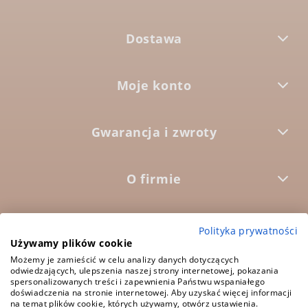
Dostawa
Moje konto
Gwarancja i zwroty
O firmie



Polityka prywatności
Używamy plików cookie
Możemy je zamieścić w celu analizy danych dotyczących
5.0
odwiedzających, ulepszenia naszej strony internetowej, pokazania
Średnia ocena:
spersonalizowanych treści i zapewnienia Państwu wspaniałego
1573 opinii
doświadczenia na stronie internetowej. Aby uzyskać więcej informacji
na temat plików cookie, których używamy, otwórz ustawienia.