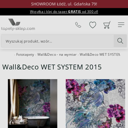
SHOWROOM Łódź, ul. Gdańska 79!
Wysyłka i klej do tapet
GRATIS
od 300 zł!
%
Fototapety
Wall&Deco - na wymiar
Wall&Deco WET SYSTEM
W
24H
Wall&Deco WET SYSTEM 2015