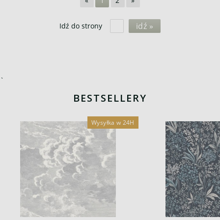
«
1
2
»
idź »
Idź do strony
`
BESTSELLERY
Wysyłka w 24H