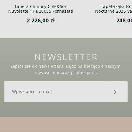
Tapeta Chmury Cole&Son
Tapeta łąka Bo
Nuvolette 114/28055 Fornasetti
Nocturne 2025 Var
Senza Tempo
2 226,00 zł
248,0
NEWSLETTER
Zapisz się do newslettera. Bądź na bieżąco z naszymi
nowościami oraz promocjami.