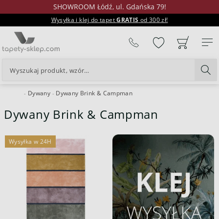
SHOWROOM Łódź, ul. Gdańska 79!
Wysyłka i klej do tapet
GRATIS
od 300 zł!
%
Dywany
Dywany Brink & Campman
24H
Dywany Brink & Campman
Wysyłka w 24H