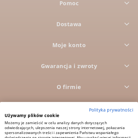
Pomoc
Dostawa
Moje konto
Gwarancja i zwroty
O firmie



Polityka prywatności
Używamy plików cookie
Możemy je zamieścić w celu analizy danych dotyczących
odwiedzających, ulepszenia naszej strony internetowej, pokazania
5.0
Średnia ocena:
spersonalizowanych treści i zapewnienia Państwu wspaniałego
1573 opinii
doświadczenia na stronie internetowej. Aby uzyskać więcej informacji