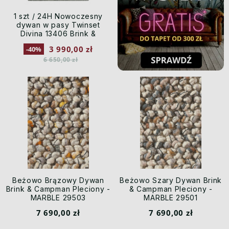
1 szt / 24H Nowoczesny
dywan w pasy Twinset
Divina 13406 Brink &
Campman - rozmiar:
3 990,00 zł
-40%
170X240 cm.
6 650,00 zł
Beżowo Brązowy Dywan
Beżowo Szary Dywan Brink
Brink & Campman Pleciony -
& Campman Pleciony -
MARBLE 29503
MARBLE 29501
7 690,00 zł
7 690,00 zł