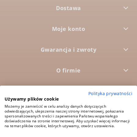
Dostawa
Moje konto
Gwarancja i zwroty
O firmie



Polityka prywatności
Używamy plików cookie
Możemy je zamieścić w celu analizy danych dotyczących
5.0
odwiedzających, ulepszenia naszej strony internetowej, pokazania
Średnia ocena:
spersonalizowanych treści i zapewnienia Państwu wspaniałego
1573 opinii
doświadczenia na stronie internetowej. Aby uzyskać więcej informacji
na temat plików cookie, których używamy, otwórz ustawienia.