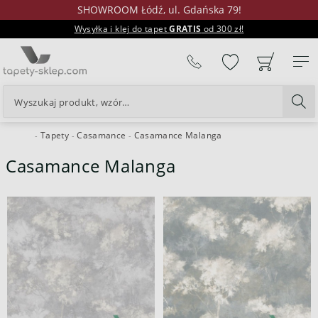
SHOWROOM Łódź, ul. Gdańska 79!
Wysyłka i klej do tapet
GRATIS
od 300 zł!
%
Tapety
Casamance
Casamance Malanga
24H
Casamance Malanga