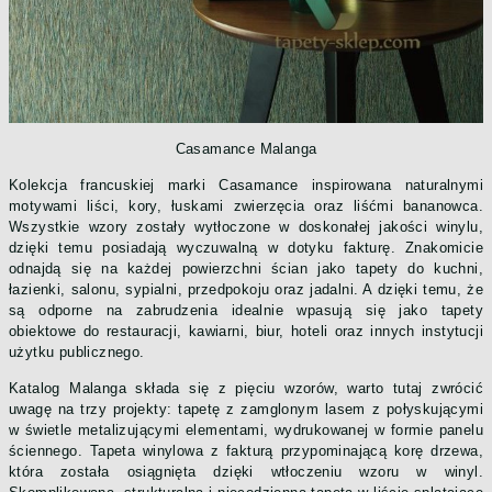
Casamance Malanga
Kolekcja francuskiej marki Casamance inspirowana naturalnymi
motywami liści, kory, łuskami zwierzęcia oraz liśćmi bananowca.
Wszystkie wzory zostały wytłoczone w doskonałej jakości winylu,
dzięki temu posiadają wyczuwalną w dotyku fakturę. Znakomicie
odnajdą się na każdej powierzchni ścian jako tapety do kuchni,
łazienki, salonu, sypialni, przedpokoju oraz jadalni. A dzięki temu, że
są odporne na zabrudzenia idealnie wpasują się jako tapety
obiektowe do restauracji, kawiarni, biur, hoteli oraz innych instytucji
użytku publicznego.
Katalog Malanga składa się z pięciu wzorów, warto tutaj zwrócić
uwagę na trzy projekty: tapetę z zamglonym lasem z połyskującymi
w świetle metalizującymi elementami, wydrukowanej w formie panelu
ściennego. Tapeta winylowa z fakturą przypominającą korę drzewa,
która została osiągnięta dzięki wtłoczeniu wzoru w winyl.