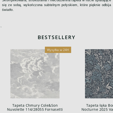
Skomplikowana, strukturalna i niecodzienna tapeta w liście splatające
się ze sobą, wykończona subtelnym połyskiem, które pięknie odbija
światło.
`
BESTSELLERY
Wysyłka w 24H
Tapeta Chmury Cole&Son
Tapeta łąka Bo
Nuvolette 114/28055 Fornasetti
Nocturne 2025 Var