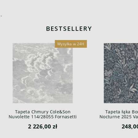
`
BESTSELLERY
Wysyłka w 24H
Tapeta Chmury Cole&Son
Tapeta łąka Bo
Nuvolette 114/28055 Fornasetti
Nocturne 2025 Var
Senza Tempo
2 226,00 zł
248,0