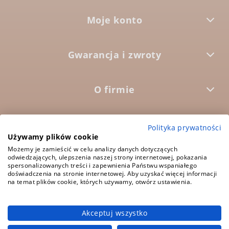
Moje konto
Gwarancja i zwroty
O firmie



Polityka prywatności
Używamy plików cookie
Możemy je zamieścić w celu analizy danych dotyczących
odwiedzających, ulepszenia naszej strony internetowej, pokazania
5.0
Średnia ocena:
spersonalizowanych treści i zapewnienia Państwu wspaniałego
1573 opinii
doświadczenia na stronie internetowej. Aby uzyskać więcej informacji
na temat plików cookie, których używamy, otwórz ustawienia.
Akceptuj wszystko
pokaż pełną wersję strony