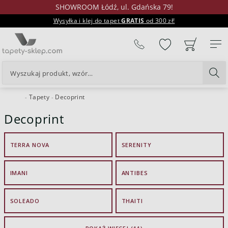
SHOWROOM Łódź, ul. Gdańska 79!
Wysyłka i klej do tapet
GRATIS
od 300 zł!
%
Tapety
Decoprint
24H
Decoprint
TERRA NOVA
SERENITY
IMANI
ANTIBES
SOLEADO
THAITI