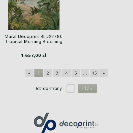
Mural Decoprint BLD22780
Tropical Morning Blooming
1 657,00 zł
«
1
2
3
4
5
...
15
»
idź »
Idź do strony