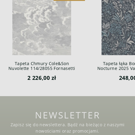
Tapeta Chmury Cole&Son
Tapeta łąka Bo
Nuvolette 114/28055 Fornasetti
Nocturne 2025 Var
Senza Tempo
2 226,00 zł
248,0
NEWSLETTER
Zapisz się do newslettera. Bądź na bieżąco z naszymi
nowościami oraz promocjami.