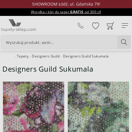
SHOWROOM Łódź, ul. Gdańska 79!
Wysyłka i klej do tapet
GRATIS
od 300 zł!
%
Tapety
Designers Guild
Designers Guild Sukumala
24H
Designers Guild Sukumala