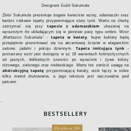
Designers Guild Sukumala
Zbiór Sukumula prezentuje bogate kwieciste wzory, adamaszki oraz
bardzo ciekawe tapety przypominające stary tynk. Warto na chwilę
tapecie z adamaszkiem
zatrzymać się przy
ukazanej na
wyrazistym tle układającym się w pionowe pasy typu ombre. Wzór
tapeta w kwiaty
„Mattiazzo Sukumala” -
, bujne bukiety będą
przepięknie prezentować się na akcentowej ścianie w eleganckim
Tapeta imitująca tynk -
salonie, jadalni i pokoju dziennym.
postarzany wzór jest dostępny w aż 18 wariantach kolorystycznych
od jasnych, delikatnych szarości po wyraziste i żywe kolory
różowego, zielonego oraz niebieskiego. Warto też zwrócić uwagę na
abstrakcyjną tapetę
przypominającą kwiaty, wzór łączy w sobie
kilka metod drukowania, a jego tekstura jest wyczuwalna pod
palcami.
`
BESTSELLERY
Wysyłka w 24H