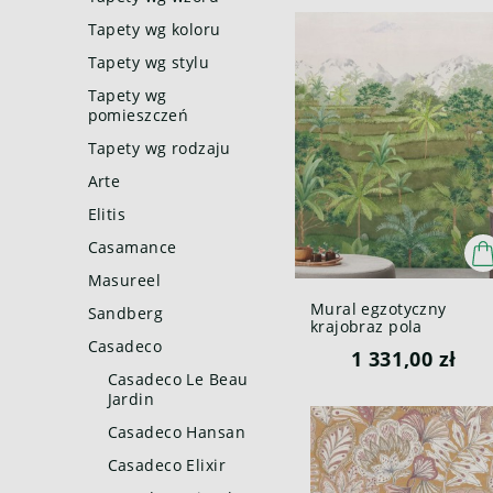
Tapety wg koloru
Tapety wg stylu
Tapety wg
pomieszczeń
Tapety wg rodzaju
Arte
Elitis
Casamance
Masureel
Mural egzotyczny
Sandberg
krajobraz pola
ryżowego Casadeco
Casadeco
1 331,00 zł
BALI 88207203 M
Riziere Bali
Casadeco Le Beau
Jardin
Casadeco Hansan
Casadeco Elixir