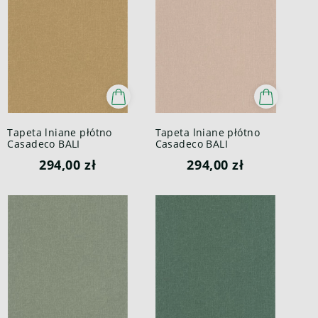
Tapeta lniane płótno
Tapeta lniane płótno
Casadeco BALI
Casadeco BALI
88192492 Java Bali
88194403 Java Bali
294,00 zł
294,00 zł