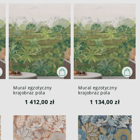
Mural egzotyczny
Mural egzotyczny
krajobraz pola
krajobraz pola
ryżowego Casadeco
ryżowego Casadeco
1 412,00 zł
1 134,00 zł
BALI 88207204 L Riziere
BALI 88207205 S Riziere
Bali
Bali