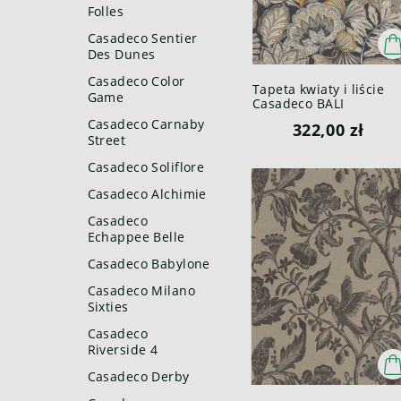
Folles
Casadeco Sentier
Des Dunes
Casadeco Color
Tapeta kwiaty i liście
Game
Casadeco BALI
88159703 Batik Bali
Casadeco Carnaby
322,00 zł
Street
Casadeco Soliflore
Casadeco Alchimie
Casadeco
Echappee Belle
Casadeco Babylone
Casadeco Milano
Sixties
Casadeco
Riverside 4
Casadeco Derby