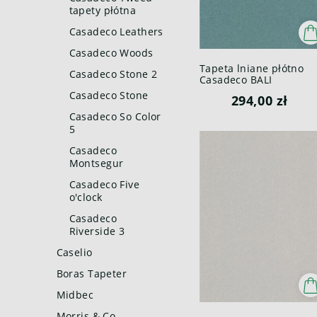
tapety płótna
Casadeco Leathers
Casadeco Woods
Tapeta lniane płótno
Casadeco Stone 2
Casadeco BALI
88196400 Java Bali
Casadeco Stone
294,00 zł
Casadeco So Color
5
Casadeco
Montsegur
Casadeco Five
o'clock
Casadeco
Riverside 3
Caselio
Boras Tapeter
Midbec
Morris & Co.