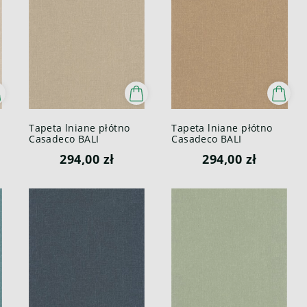
Tapeta lniane płótno
Tapeta lniane płótno
Casadeco BALI
Casadeco BALI
88191386 Java Bali
88191710 Java Bali
294,00 zł
294,00 zł