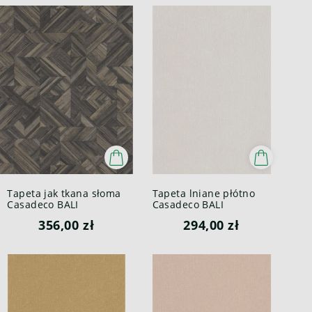
Tapeta jak tkana słoma
Tapeta lniane płótno
Casadeco BALI
Casadeco BALI
88189709 Paille Bali
88190143 Java Bali
356,00 zł
294,00 zł