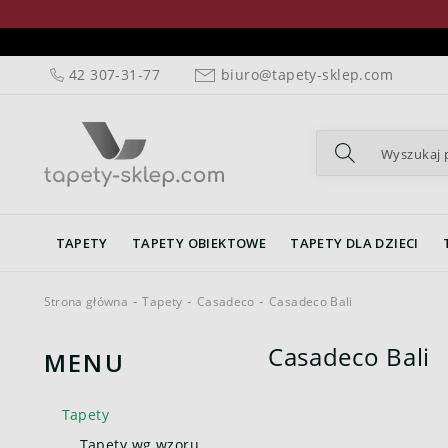
42 307-31-77
biuro@tapety-sklep.com
TAPETY
TAPETY OBIEKTOWE
TAPETY DLA DZIECI
Strona główna
Tapety
Casadeco
Casadeco Bali
Casadeco Bali
MENU
Tapety
Tapety wg wzoru