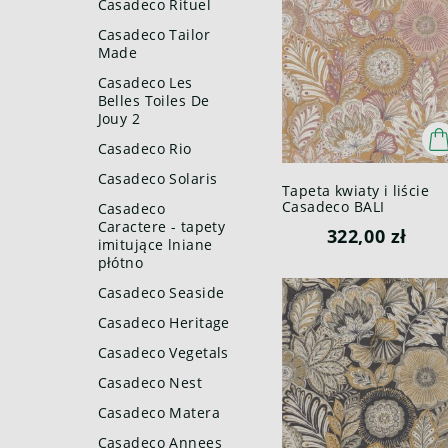
Casadeco Rituel
Casadeco Tailor
Made
Casadeco Les
Belles Toiles De
Jouy 2
Casadeco Rio
Casadeco Solaris
Tapeta kwiaty i liście
Casadeco BALI
Casadeco
88152415 Batik Bali
Caractere - tapety
322,00 zł
imitujące lniane
płótno
Casadeco Seaside
Casadeco Heritage
Casadeco Vegetals
Casadeco Nest
Casadeco Matera
Casadeco Annees