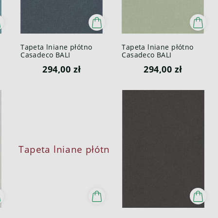
Tapeta lniane płótno
Tapeta lniane płótno
Casadeco BALI
Casadeco BALI
88196725 Java Bali
88197249 Java Bali
294,00 zł
294,00 zł