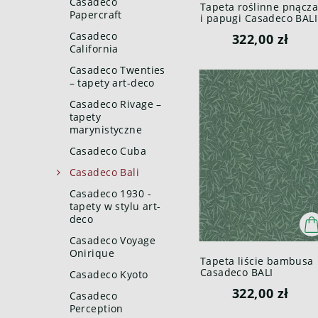
Casadeco
Tapeta roślinne pnącz
Papercraft
i papugi Casadeco BALI
88169700 Etourneau
Casadeco
322,00 zł
Bali
California
Casadeco Twenties
– tapety art-deco
Casadeco Rivage –
tapety
marynistyczne
Casadeco Cuba
Casadeco Bali
Casadeco 1930 -
tapety w stylu art-
deco
Casadeco Voyage
Onirique
Tapeta liście bambusa
Casadeco BALI
Casadeco Kyoto
88177926 Bambu Bali
322,00 zł
Casadeco
Perception