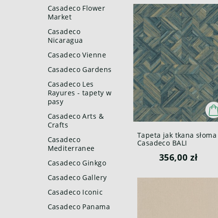
Casadeco Flower
Market
Casadeco
Nicaragua
Casadeco Vienne
Casadeco Gardens
Casadeco Les
Rayures - tapety w
pasy
Casadeco Arts &
Crafts
Tapeta jak tkana słoma
Casadeco
Casadeco BALI
Mediterranee
88186789 Paille Bali
356,00 zł
Casadeco Ginkgo
Casadeco Gallery
Casadeco Iconic
Casadeco Panama