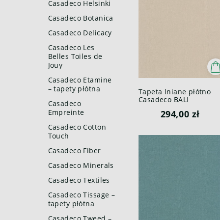
Casadeco Helsinki
Casadeco Botanica
Casadeco Delicacy
Casadeco Les
Belles Toiles de
Jouy
Casadeco Etamine
– tapety płótna
Tapeta lniane płótno
Casadeco BALI
Casadeco
88191174 Java Bali
Empreinte
294,00 zł
Casadeco Cotton
Touch
Casadeco Fiber
Casadeco Minerals
Casadeco Textiles
Casadeco Tissage –
tapety płótna
Casadeco Tweed –