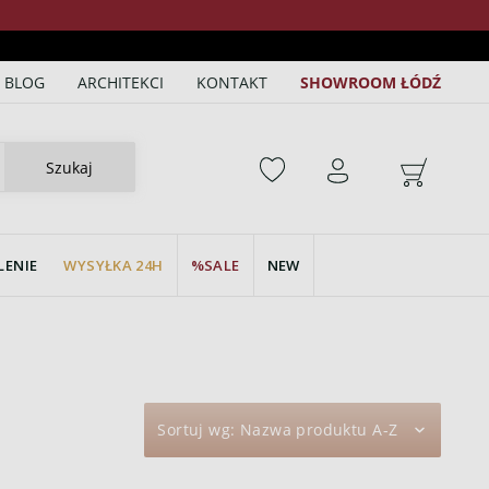
BLOG
ARCHITEKCI
KONTAKT
SHOWROOM ŁÓDŹ
Szukaj
LENIE
WYSYŁKA 24H
SALE
NEW
Sortuj wg:
Nazwa produktu A-Z