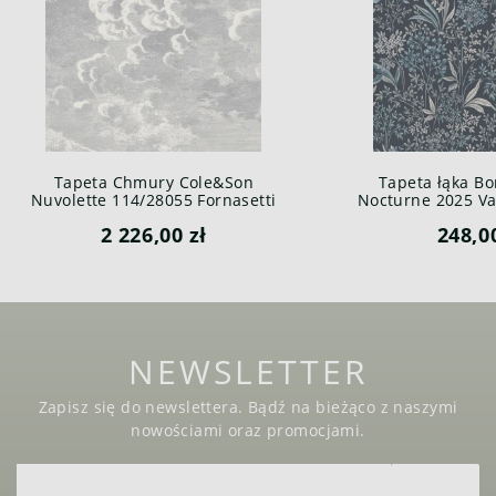
Tapeta Chmury Cole&Son
Tapeta łąka Bo
Nuvolette 114/28055 Fornasetti
Nocturne 2025 Var
Senza Tempo
2 226,00 zł
248,0
NEWSLETTER
Zapisz się do newslettera. Bądź na bieżąco z naszymi
nowościami oraz promocjami.