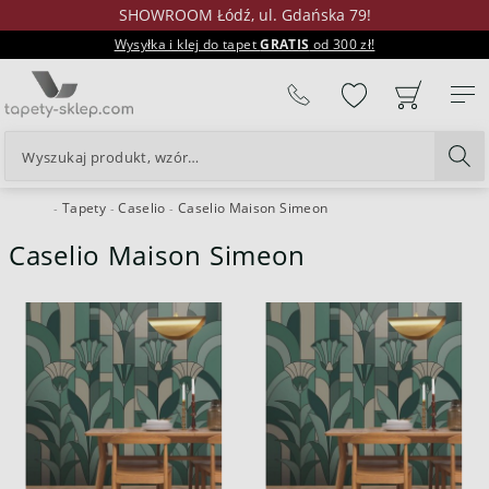
SHOWROOM Łódź, ul. Gdańska 79!
Wysyłka i klej do tapet
GRATIS
od 300 zł!
%
Tapety
Caselio
Caselio Maison Simeon
24H
Caselio Maison Simeon