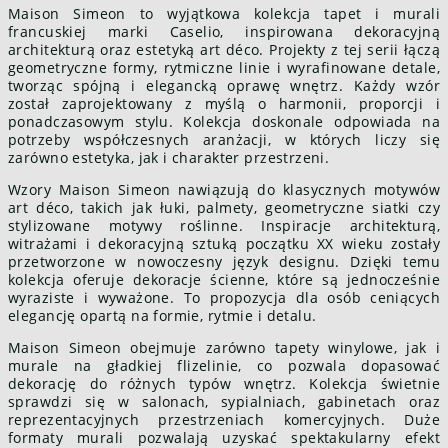
Maison Simeon to wyjątkowa kolekcja tapet i murali
francuskiej marki Caselio, inspirowana dekoracyjną
architekturą oraz estetyką art déco. Projekty z tej serii łączą
geometryczne formy, rytmiczne linie i wyrafinowane detale,
tworząc spójną i elegancką oprawę wnętrz. Każdy wzór
został zaprojektowany z myślą o harmonii, proporcji i
ponadczasowym stylu. Kolekcja doskonale odpowiada na
potrzeby współczesnych aranżacji, w których liczy się
zarówno estetyka, jak i charakter przestrzeni.
Wzory Maison Simeon nawiązują do klasycznych motywów
art déco, takich jak łuki, palmety, geometryczne siatki czy
stylizowane motywy roślinne. Inspiracje architekturą,
witrażami i dekoracyjną sztuką początku XX wieku zostały
przetworzone w nowoczesny język designu. Dzięki temu
kolekcja oferuje dekoracje ścienne, które są jednocześnie
wyraziste i wyważone. To propozycja dla osób ceniących
elegancję opartą na formie, rytmie i detalu.
Maison Simeon obejmuje zarówno tapety winylowe, jak i
murale na gładkiej flizelinie, co pozwala dopasować
dekorację do różnych typów wnętrz. Kolekcja świetnie
sprawdzi się w salonach, sypialniach, gabinetach oraz
reprezentacyjnych przestrzeniach komercyjnych. Duże
formaty murali pozwalają uzyskać spektakularny efekt