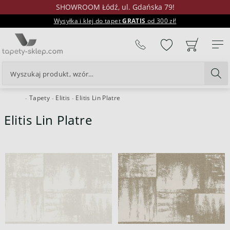
SHOWROOM Łódź, ul. Gdańska 79!
Wysyłka i klej do tapet
GRATIS
od 300 zł!
%
Tapety
Elitis
Elitis Lin Platre
24H
Elitis Lin Platre