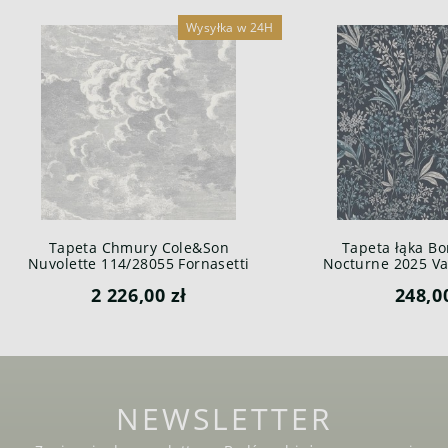
Wysyłka w 24H
Tapeta Chmury Cole&Son
Tapeta łąka Bo
Nuvolette 114/28055 Fornasetti
Nocturne 2025 Var
Senza Tempo
2 226,00 zł
248,0
NEWSLETTER