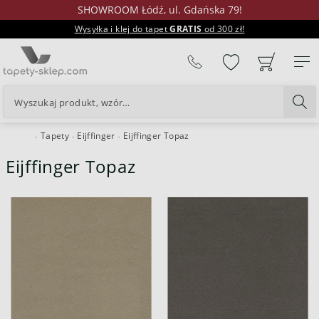
SHOWROOM Łódź, ul. Gdańska 79!
Wysyłka i klej do tapet
GRATIS
od 300 zł!
%
Tapety
Eijffinger
Eijffinger Topaz
24H
Eijffinger Topaz