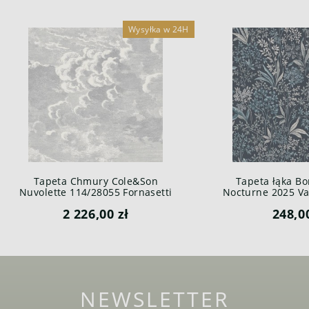
Wysyłka w 24H
Tapeta Chmury Cole&Son
Tapeta łąka Bo
Nuvolette 114/28055 Fornasetti
Nocturne 2025 Var
Senza Tempo
2 226,00 zł
248,0
NEWSLETTER