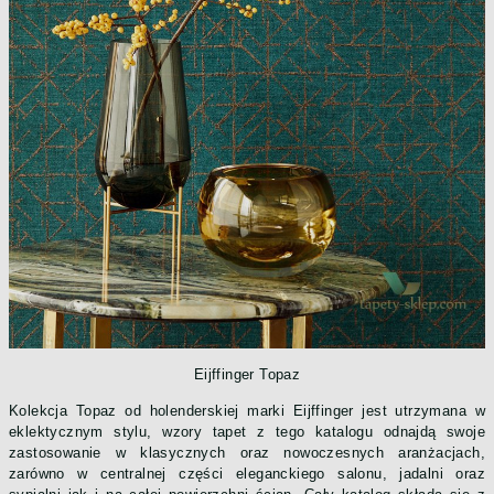
Eijffinger Topaz
Kolekcja Topaz od holenderskiej marki Eijffinger jest utrzymana w
eklektycznym stylu, wzory tapet z tego katalogu odnajdą swoje
zastosowanie w klasycznych oraz nowoczesnych aranżacjach,
zarówno w centralnej części eleganckiego salonu, jadalni oraz