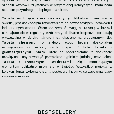
sypialni jak i na całej powierzchni ścian. Cały katalog składa się z
sześciu wzorów utrzymanych w przyćmionej kolorystyce, która nada
ścianom przytulnego i ciepłego charakteru.
Tapeta imitująca stiuk dekoracyjny
delikatnie mieni się w
świetle, jest doskonałym rozwiązaniem do nowoczesnych, loftowych i
tapetę w kropki
industrialnych wnętrz. Warto tez zwrócić uwagę na
układające się w regularny wzór kraty, delikatne kropeczki posiadają
wyczuwalną w dotyku fakturę i są ukazane na przecieranym tle.
Tapeta chevronu
to stylowy wzór, będzie doskonałym
tapeta z
rozwiązaniem do eklektycznych miejsc. Z kolei
geometrycznymi liniam
i, które są poprzecierane to doskonałe
rozwiązanie aby stworzyć przepiękną sypialnię, jadalnię oraz salon.
Tapeta z przetartymi kwadratami
dzięki metalizującym
elementom delikatnie mieni się w świetle. Wszystkie projekty z
kolekcji Topaz wykonane są na podłożu z flizeliny, co zapewnia łatwy
i sprawny montaż.
`
BESTSELLERY