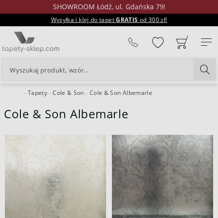
SHOWROOM Łódź, ul. Gdańska 79!
Wysyłka i klej do tapet
GRATIS
od 300 zł!
%
Tapety
Cole & Son
Cole & Son Albemarle
24H
Cole & Son Albemarle