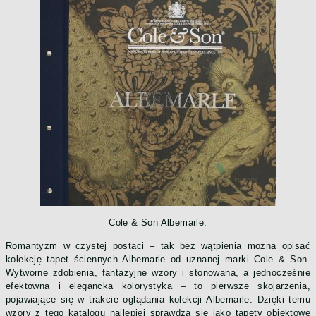
Cole & Son Albemarle.
Romantyzm w czystej postaci – tak bez wątpienia można opisać
kolekcję tapet ściennych Albemarle od uznanej marki Cole & Son.
Wytworne zdobienia, fantazyjne wzory i stonowana, a jednocześnie
efektowna i elegancka kolorystyka – to pierwsze skojarzenia,
pojawiające się w trakcie oglądania kolekcji Albemarle. Dzięki temu
wzory z tego katalogu najlepiej sprawdzą się jako tapety obiektowe