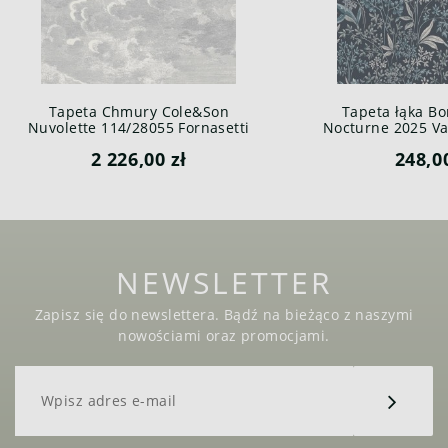
Tapeta Chmury Cole&Son
Tapeta łąka Bo
Nuvolette 114/28055 Fornasetti
Nocturne 2025 Var
Senza Tempo
2 226,00 zł
248,0
NEWSLETTER
Zapisz się do newslettera. Bądź na bieżąco z naszymi
nowościami oraz promocjami.