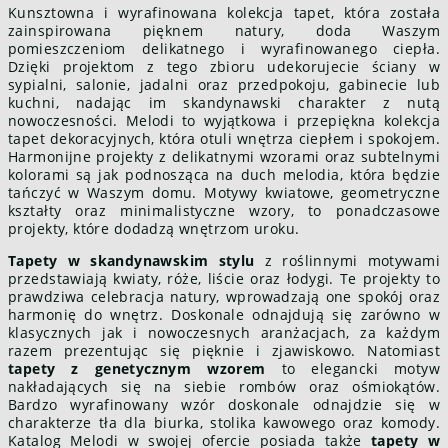
Kunsztowna i wyrafinowana kolekcja tapet, która została
zainspirowana pięknem natury, doda Waszym
pomieszczeniom delikatnego i wyrafinowanego ciepła.
Dzięki projektom z tego zbioru udekorujecie ściany w
sypialni, salonie, jadalni oraz przedpokoju, gabinecie lub
kuchni, nadając im skandynawski charakter z nutą
nowoczesności. Melodi to wyjątkowa i przepiękna kolekcja
tapet dekoracyjnych, która otuli wnętrza ciepłem i spokojem.
Harmonijne projekty z delikatnymi wzorami oraz subtelnymi
kolorami są jak podnosząca na duch melodia, która będzie
tańczyć w Waszym domu. Motywy kwiatowe, geometryczne
kształty oraz minimalistyczne wzory, to ponadczasowe
projekty, które dodadzą wnętrzom uroku.
Tapety w skandynawskim stylu
z roślinnymi motywami
przedstawiają kwiaty, róże, liście oraz łodygi. Te projekty to
prawdziwa celebracja natury, wprowadzają one spokój oraz
harmonię do wnętrz. Doskonale odnajdują się zarówno w
klasycznych jak i nowoczesnych aranżacjach, za każdym
razem prezentując się pięknie i zjawiskowo. Natomiast
tapety z genetycznym wzorem
to elegancki motyw
nakładających się na siebie rombów oraz ośmiokątów.
Bardzo wyrafinowany wzór doskonale odnajdzie się w
charakterze tła dla biurka, stolika kawowego oraz komody.
Katalog Melodi w swojej ofercie posiada także
tapety w