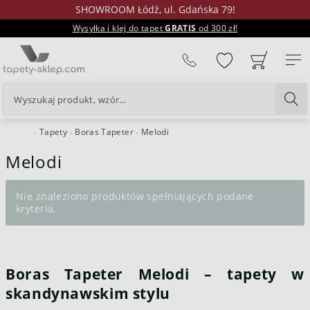
SHOWROOM Łódź, ul. Gdańska 79!
Wysyłka i klej do tapet
GRATIS
od 300 zł!
%
Tapety
Boras Tapeter
Melodi
24H
Melodi
Nie znaleziono produktów spełniających podane
kryteria.
Boras Tapeter Melodi – tapety w
skandynawskim stylu