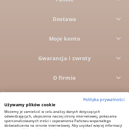
Dostawa
Moje konto
Gwarancja i zwroty
O firmie



Polityka prywatności
Używamy plików cookie
Możemy je zamieścić w celu analizy danych dotyczących
5.0
odwiedzających, ulepszenia naszej strony internetowej, pokazania
Średnia ocena:
spersonalizowanych treści i zapewnienia Państwu wspaniałego
1573 opinii
doświadczenia na stronie internetowej. Aby uzyskać więcej informacji