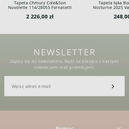
Tapeta Chmury Cole&Son
Tapeta łąka Bo
Nuvolette 114/28055 Fornasetti
Nocturne 2025 Var
Senza Tempo
2 226,00 zł
248,0
NEWSLETTER
Zapisz się do newslettera. Bądź na bieżąco z naszymi
nowościami oraz promocjami.
Pomoc