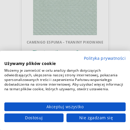
CAMENGO ESPUMA – TKANINY PIKOWANE
Tkanina pikowana Camengo
38800416 Pollen Espuma - 276
Polityka prywatności
cm szer.
Używamy plików cookie
942,00 zł
Możemy je zamieścić w celu analizy danych dotyczących
odwiedzających, ulepszenia naszej strony internetowej, pokazania
spersonalizowanych treści i zapewnienia Państwu wspaniałego
Dowiedz się więcej
doświadczenia na stronie internetowej. Aby uzyskać więcej informacji
na temat plików cookie, których używamy, otwórz ustawienia.
Akceptuj wszystko
Dostosuj
Nie zgadzam się