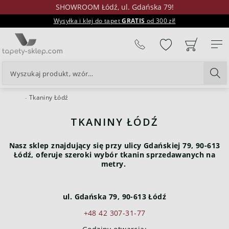
SHOWROOM Łódź, ul. Gdańska 79!
Wysyłka i klej do tapet
GRATIS
od 300 zł!
%
Tkaniny Łódź
24H
TKANINY ŁÓDŹ
Nasz sklep znajdujący się przy ulicy Gdańskiej 79, 90-613
Łódź, oferuje szeroki wybór tkanin sprzedawanych na
metry.
ul. Gdańska 79, 90-613 Łódź
+48 42 307-31-77