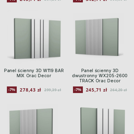
Panel ścienny 3D W119 BAR
Panel ścienny 3D
MIX Orac Decor
dwustronny WX205-2600
TRACK Orac Decor
278,43 zł
245,71 zł
-7%
-7%
299,39 zł
264,20 zł