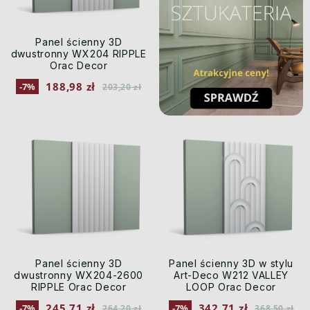
Panel ścienny 3D
dwustronny WX204 RIPPLE
Orac Decor
188,98 zł
-7%
203,20 zł
Panel ścienny 3D
Panel ścienny 3D w stylu
dwustronny WX204-2600
Art-Deco W212 VALLEY
RIPPLE Orac Decor
LOOP Orac Decor
245,71 zł
342,71 zł
-7%
-7%
264,20 zł
368,50 zł