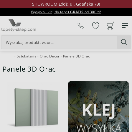
SHOWROOM Łódź, ul. Gdańska 79!
Wysyłka i klej do tapet
GRATIS
od 300 zł!
%
Sztukateria
Orac Decor
Panele 3D Orac
24H
Panele 3D Orac