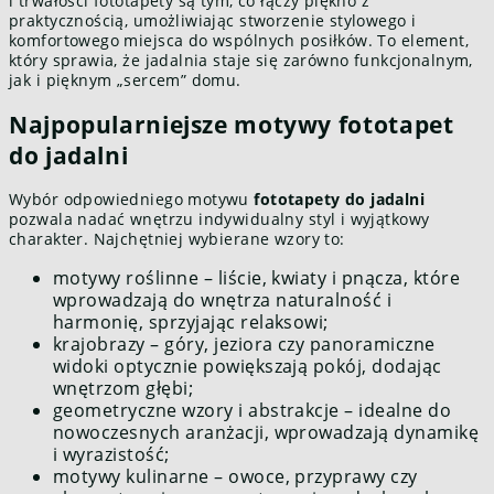
i trwałości fototapety są tym, co łączy piękno z
praktycznością, umożliwiając stworzenie stylowego i
komfortowego miejsca do wspólnych posiłków. To element,
który sprawia, że jadalnia staje się zarówno funkcjonalnym,
jak i pięknym „sercem” domu.
Najpopularniejsze motywy fototapet
do jadalni
Wybór odpowiedniego motywu
fototapety do jadalni
pozwala nadać wnętrzu indywidualny styl i wyjątkowy
charakter. Najchętniej wybierane wzory to:
motywy roślinne – liście, kwiaty i pnącza, które
wprowadzają do wnętrza naturalność i
harmonię, sprzyjając relaksowi;
krajobrazy – góry, jeziora czy panoramiczne
widoki optycznie powiększają pokój, dodając
wnętrzom głębi;
geometryczne wzory i abstrakcje – idealne do
nowoczesnych aranżacji, wprowadzają dynamikę
i wyrazistość;
motywy kulinarne – owoce, przyprawy czy