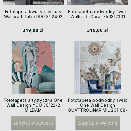
Fototapeta kwiaty i chmury
Fototapeta podwodny świat
Wallcraft Tullia 990 31 2402
Wallcraft Coral 750312301
319,00 zł
319,00 zł
Fototapeta artystyczna One
Fototapeta podwodny świat
Wall Design YOU 30122-2
One Wall Design
MILDAM
QUATTROLINARIMIL 201168-
1
zapytaj o wycenę
zapytaj o wycenę