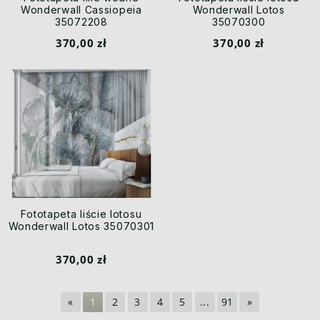
Wonderwall Cassiopeia
Wonderwall Lotos
35072208
35070300
370,00 zł
370,00 zł
Fototapeta liście lotosu
Wonderwall Lotos 35070301
370,00 zł
«
1
2
3
4
5
...
91
»