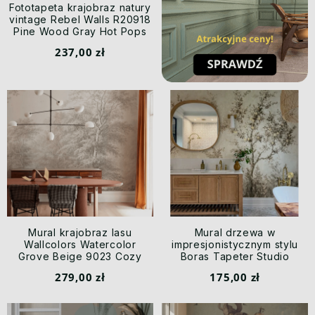
Fototapeta krajobraz natury
vintage Rebel Walls R20918
Pine Wood Gray Hot Pops
237,00 zł
Mural krajobraz lasu
Mural drzewa w
Wallcolors Watercolor
impresjonistycznym stylu
Grove Beige 9023 Cozy
Boras Tapeter Studio
Landscapes
9584W Lydia's Garden
279,00 zł
175,00 zł
Garden Collection