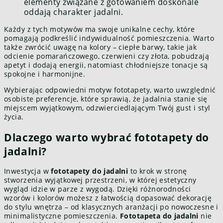
elementy związane z gotowaniem doskonale
oddają charakter jadalni.
Każdy z tych motywów ma swoje unikalne cechy, które
pomagają podkreślić indywidualność pomieszczenia. Warto
także zwrócić uwagę na kolory – ciepłe barwy, takie jak
odcienie pomarańczowego, czerwieni czy złota, pobudzają
apetyt i dodają energii, natomiast chłodniejsze tonacje są
spokojne i harmonijne.
Wybierając odpowiedni motyw fototapety, warto uwzględnić
osobiste preferencje, które sprawią, że jadalnia stanie się
miejscem wyjątkowym, odzwierciedlającym Twój gust i styl
życia.
Dlaczego warto wybrać fototapety do
jadalni?
Inwestycja w
fototapety do jadalni
to krok w stronę
stworzenia wyjątkowej przestrzeni, w której estetyczny
wygląd idzie w parze z wygodą. Dzięki różnorodności
wzorów i kolorów możesz z łatwością dopasować dekorację
do stylu wnętrza – od klasycznych aranżacji po nowoczesne i
minimalistyczne pomieszczenia.
Fototapeta do jadalni
nie