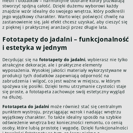
mebli i dodatków – harmonijnie dobrane kolory pozwalają
stworzyć spójną całość. Dzięki dużemu wyborowi każdy
znajdzie wzór idealny do swojego wnętrza, który podkreśli
jego wyjątkowy charakter. Warto więc poświęcić chwilę na
zastanowienie się, jaki efekt chcesz uzyskać, aby cieszyć się
z pięknej i praktycznej aranżacji przez długie lata.
Fototapety do jadalni – funkcjonalność
i estetyka w jednym
Decydując się na
fototapety do jadalni
, wybierasz nie tylko
atrakcyjne dekoracje, ale i praktyczne elementy
wyposażenia. Wysokiej jakości materiały wykorzystywane w
produkcji tych dodatków zapewniają odporność na
zabrudzenia i wilgoć, co jest ważne w miejscu, w którym
spożywa się posiłki. Dzięki temu utrzymanie czystości staje
się proste, a fototapeta zachowuje swój estetyczny wygląd
na dłużej.
Fototapeta do jadalni
może również stać się centralnym
punktem wystroju, przyciągając wzrok i nadając wnętrzu
wyjątkowy charakter. To także idealny sposób na szybkie
odświeżenie wnętrza bez konieczności remontu, co cenią
osoby, które lubią prostotę i wygodę. Dzięki funkcjonalności