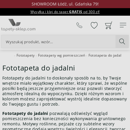
SHOWROOM Łódź, ul. Gdańska 79!
Wysyłka i klej do tapet
GRATIS
od 300 zł!
%
Fototapety
Fototapety wg pomieszczeń
Fototapeta do jadalni
24H
Fototapeta do jadalni
Fototapety do jadalni to doskonały sposób na to, by Twoje
wnętrze miało wyjątkowy charakter, który sprawi, że wspólne
posiłki będą jeszcze przyjemniejsze oraz pozwoli stworzyć
atmosferę idealną do wypoczynku. Dzięki różnym wzorom i
kolorom możesz zaprojektować wystrój idealnie dopasowany
do Twojego gustu i potrzeb.
Fototapety do jadalni
pozwalają odświeżyć wygląd
pomieszczenia bez konieczności wykonywania gruntownego
remontu. Motywy roślinne, pejzaże czy subtelne wzory
geometryczne dodają wnętrzu świeżości i elegancji, tworząc