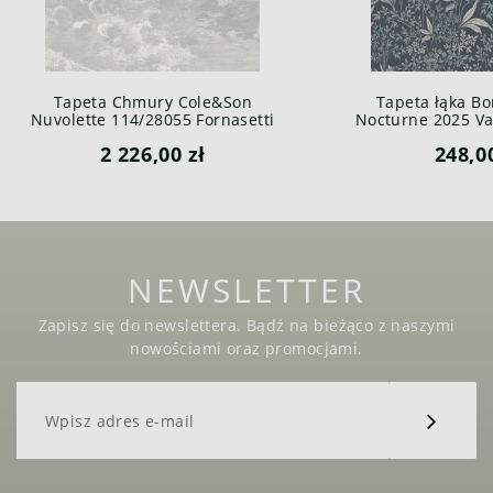
Tapeta Chmury Cole&Son
Tapeta łąka Bo
Nuvolette 114/28055 Fornasetti
Nocturne 2025 Var
Senza Tempo
2 226,00 zł
248,0
NEWSLETTER
Zapisz się do newslettera. Bądź na bieżąco z naszymi
nowościami oraz promocjami.