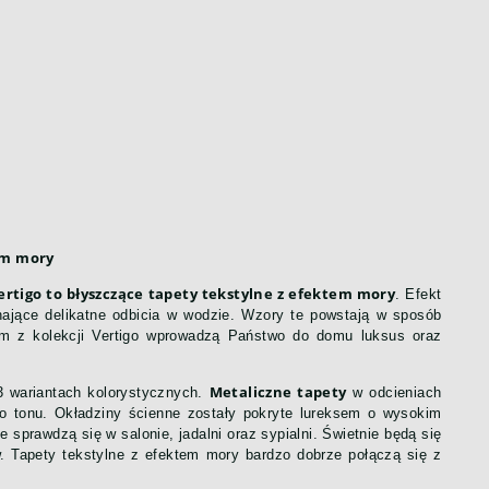
tem mory
ertigo to błyszczące tapety tekstylne z efektem mory
. Efekt
nające delikatne odbicia w wodzie. Wzory te powstają w sposób
tom z kolekcji Vertigo wprowadzą Państwo do domu luksus oraz
Metaliczne tapety
13 wariantach kolorystycznych.
w odcieniach
go tonu. Okładziny ścienne zostały pokryte lureksem o wysokim
sprawdzą się w salonie, jadalni oraz sypialni. Świetnie będą się
w. Tapety tekstylne z efektem mory bardzo dobrze połączą się z