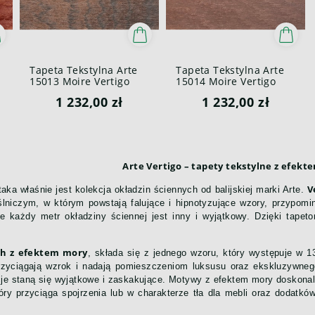
Tapeta Tekstylna Arte
Tapeta Tekstylna Arte
15013 Moire Vertigo
15014 Moire Vertigo
1 232,00 zł
1 232,00 zł
Arte Vertigo – tapety tekstylne z efek
V
aka właśnie jest kolekcja okładzin ściennych od balijskiej marki Arte.
lniczym, w którym powstają falujące i hipnotyzujące wzory, przypomi
e każdy metr okładziny ściennej jest inny i wyjątkowy. Dzięki tape
ch z efektem mory
, składa się z jednego wzoru, który występuje w 
 przyciągają wzrok i nadają pomieszczeniom luksusu oraz ekskluzywne
je staną się wyjątkowe i zaskakujące. Motywy z efektem mory doskonale 
óry przyciąga spojrzenia lub w charakterze tła dla mebli oraz dodatkó