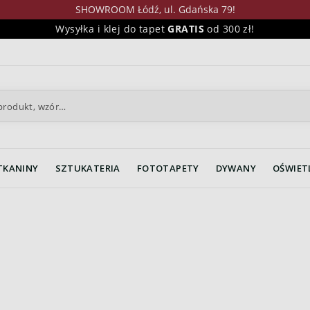
SHOWROOM Łódź, ul. Gdańska 79!
Wysyłka i klej do tapet
GRATIS
od 300 zł!
TKANINY
SZTUKATERIA
FOTOTAPETY
DYWANY
OŚWIET