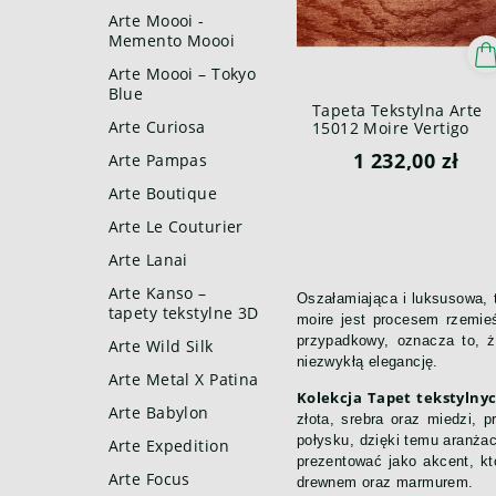
Arte Moooi -
Memento Moooi
Arte Moooi – Tokyo
Blue
Tapeta Tekstylna Arte
Arte Curiosa
15012 Moire Vertigo
1 232,00 zł
Arte Pampas
Arte Boutique
Arte Le Couturier
Arte Lanai
Arte Kanso –
Oszałamiająca i luksusowa, t
tapety tekstylne 3D
moire jest procesem rzemieś
przypadkowy, oznacza to, ż
Arte Wild Silk
niezwykłą elegancję.
Arte Metal X Patina
Kolekcja Tapet tekstylny
Arte Babylon
złota, srebra oraz miedzi,
połysku, dzięki temu aranżac
Arte Expedition
prezentować jako akcent, kt
Arte Focus
drewnem oraz marmurem.