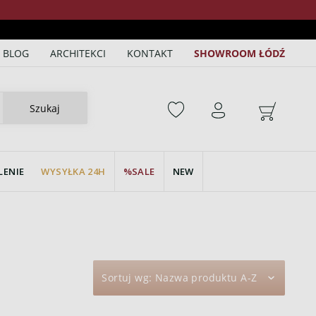
BLOG
ARCHITEKCI
KONTAKT
SHOWROOM ŁÓDŹ
Szukaj
LENIE
WYSYŁKA 24H
SALE
NEW
Sortuj wg:
Nazwa produktu A-Z