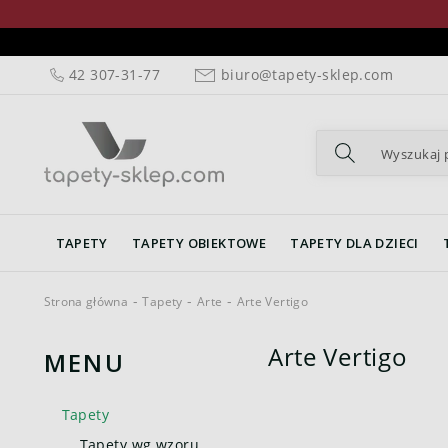
42 307-31-77
biuro@tapety-sklep.com
TAPETY
TAPETY OBIEKTOWE
TAPETY DLA DZIECI
Strona główna
Tapety
Arte
Arte Vertigo
Arte Vertigo
MENU
Tapety
Tapety wg wzoru