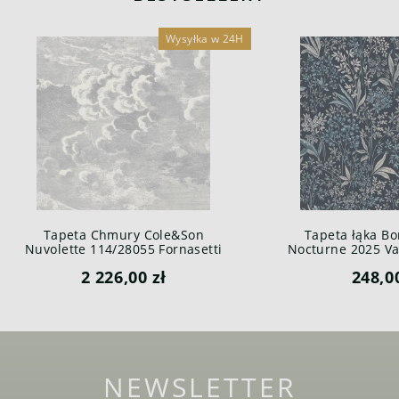
Wysyłka w 24H
Tapeta Chmury Cole&Son
Tapeta łąka Bo
Nuvolette 114/28055 Fornasetti
Nocturne 2025 Var
Senza Tempo
2 226,00 zł
248,0
NEWSLETTER