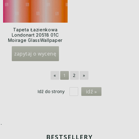
Tapeta Łazienkowa
Londonart 20518 01C
Moirage GlassWallpaper
2020
zapytaj o wycenę
«
1
2
»
idź »
Idź do strony
`
BESTSELLERY