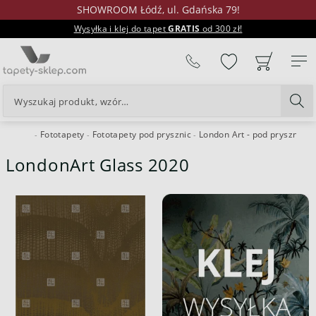
SHOWROOM Łódź, ul. Gdańska 79!
Wysyłka i klej do tapet
GRATIS
od 300 zł!
%
Fototapety
Fototapety pod prysznic
London Art - pod prysznic
24H
LondonArt Glass 2020