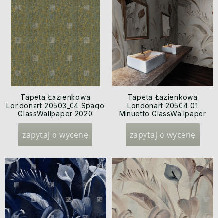
Tapeta Łazienkowa
Tapeta Łazienkowa
Londonart 20503_04 Spago
Londonart 20504 01
GlassWallpaper 2020
Minuetto GlassWallpaper
2020
zapytaj o wycenę
zapytaj o wycenę