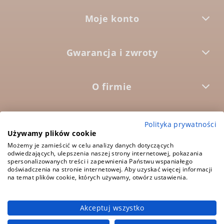
Moje konto
Gwarancja i zwroty
O firmie



Polityka prywatności
Używamy plików cookie
Możemy je zamieścić w celu analizy danych dotyczących
5.0
odwiedzających, ulepszenia naszej strony internetowej, pokazania
Średnia ocena:
spersonalizowanych treści i zapewnienia Państwu wspaniałego
1573 opinii
doświadczenia na stronie internetowej. Aby uzyskać więcej informacji
na temat plików cookie, których używamy, otwórz ustawienia.
Akceptuj wszystko
pokaż pełną wersję strony