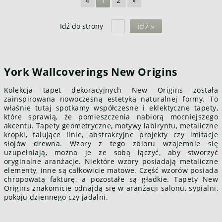
«
1
2
»
idź »
Idź do strony
York Wallcoverings New Origins
Kolekcja tapet dekoracyjnych New Origins została
zainspirowana nowoczesną estetyką naturalnej formy. To
właśnie tutaj spotkamy współczesne i eklektyczne tapety,
które sprawią, że pomieszczenia nabiorą mocniejszego
akcentu. Tapety geometryczne, motywy labiryntu, metaliczne
kropki, falujące linie, abstrakcyjne projekty czy imitacje
słojów drewna. Wzory z tego zbioru wzajemnie się
uzupełniają, można je ze sobą łączyć, aby stworzyć
oryginalne aranżacje. Niektóre wzory posiadają metaliczne
elementy, inne są całkowicie matowe. Część wzorów posiada
chropowatą fakturę, a pozostałe są gładkie. Tapety New
Origins znakomicie odnajdą się w aranżacji salonu, sypialni,
pokoju dziennego czy jadalni.