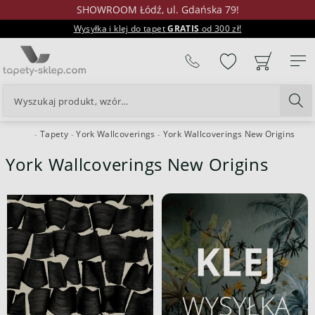
SHOWROOM Łódź, ul. Gdańska 79!
Wysyłka i klej do tapet
GRATIS
od 300 zł!
%
Tapety
York Wallcoverings
York Wallcoverings New Origins
24H
York Wallcoverings New Origins