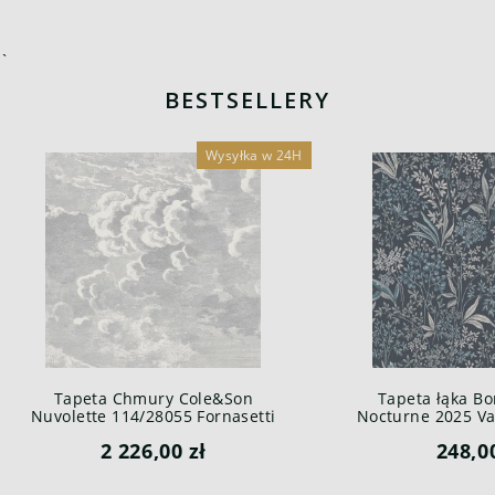
`
BESTSELLERY
Wysyłka w 24H
Tapeta Chmury Cole&Son
Tapeta łąka Bo
Nuvolette 114/28055 Fornasetti
Nocturne 2025 Var
Senza Tempo
2 226,00 zł
248,0