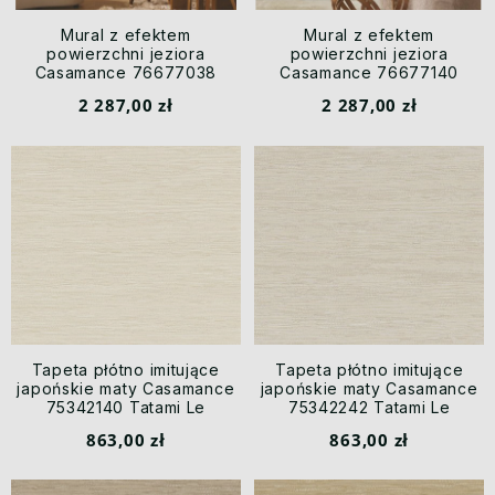
Mural z efektem
Mural z efektem
powierzchni jeziora
powierzchni jeziora
Casamance 76677038
Casamance 76677140
Hamana Le Jacquard
Hamana Le Jacquard
2 287,00 zł
2 287,00 zł
Tapeta płótno imitujące
Tapeta płótno imitujące
japońskie maty Casamance
japońskie maty Casamance
75342140 Tatami Le
75342242 Tatami Le
Jacquard
Jacquard
863,00 zł
863,00 zł