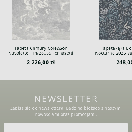
Tapeta Chmury Cole&Son
Tapeta łąka Bo
Nuvolette 114/28055 Fornasetti
Nocturne 2025 Var
Senza Tempo
2 226,00 zł
248,0
NEWSLETTER
Zapisz się do newslettera. Bądź na bieżąco z naszymi
nowościami oraz promocjami.