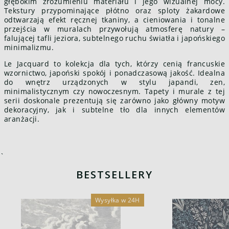
głębokim zrozumieniu materiału i jego wizualnej mocy.
Tekstury przypominające płótno oraz sploty żakardowe
odtwarzają efekt ręcznej tkaniny, a cieniowania i tonalne
przejścia w muralach przywołują atmosferę natury –
falującej tafli jeziora, subtelnego ruchu światła i japońskiego
minimalizmu.
Le Jacquard to kolekcja dla tych, którzy cenią francuskie
wzornictwo, japoński spokój i ponadczasową jakość. Idealna
do wnętrz urządzonych w stylu japandi, zen,
minimalistycznym czy nowoczesnym. Tapety i murale z tej
serii doskonale prezentują się zarówno jako główny motyw
dekoracyjny, jak i subtelne tło dla innych elementów
aranżacji.
`
BESTSELLERY
Wysyłka w 24H