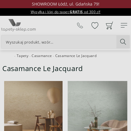
SHOWROOM Łódź, ul. Gdańska 79!
Wysyłka i klej do tapet
GRATIS
od 300 zł!
%
Tapety
Casamance
Casamance Le Jacquard
24H
Casamance Le Jacquard