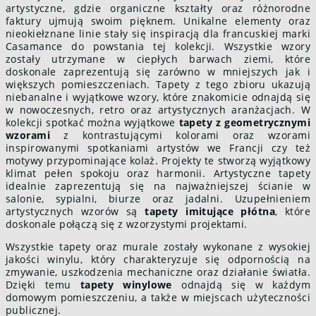
artystyczne, gdzie organiczne kształty oraz różnorodne
faktury ujmują swoim pięknem. Unikalne elementy oraz
nieokiełznane linie stały się inspiracją dla francuskiej marki
Casamance do powstania tej kolekcji. Wszystkie wzory
zostały utrzymane w ciepłych barwach ziemi, które
doskonale zaprezentują się zarówno w mniejszych jak i
większych pomieszczeniach. Tapety z tego zbioru ukazują
niebanalne i wyjątkowe wzory, które znakomicie odnajdą się
w nowoczesnych, retro oraz artystycznych aranżacjach. W
kolekcji spotkać można wyjątkowe
tapety z geometrycznymi
wzorami
z kontrastującymi kolorami oraz wzorami
inspirowanymi spotkaniami artystów we Francji czy też
motywy przypominające kolaż. Projekty te stworzą wyjątkowy
klimat pełen spokoju oraz harmonii. Artystyczne tapety
idealnie zaprezentują się na najważniejszej ścianie w
salonie, sypialni, biurze oraz jadalni. Uzupełnieniem
artystycznych wzorów są
tapety imitujące płótna
, które
doskonale połączą się z wzorzystymi projektami.
Wszystkie tapety oraz murale zostały wykonane z wysokiej
jakości winylu, który charakteryzuje się odpornością na
zmywanie, uszkodzenia mechaniczne oraz działanie światła.
Dzięki temu
tapety winylowe
odnajdą się w każdym
domowym pomieszczeniu, a także w miejscach użyteczności
publicznej.