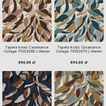
Tapeta kolaż Casamance
Tapeta kolaż Casamance
Collage 75553568 L'Atelier
Collage 75553670 L'Atelier
894,00 zł
894,00 zł