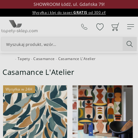
SHOWROOM Łódź, ul. Gdańska 79!
Wysyłka i klej do tapet
GRATIS
od 300 zł!
%
Tapety
Casamance
Casamance L'Atelier
24H
Casamance L'Atelier
Wysyłka w 24H