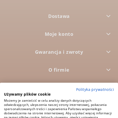
Dostawa
Moje konto
Gwarancja i zwroty
O firmie



Polityka prywatności
Używamy plików cookie
Możemy je zamieścić w celu analizy danych dotyczących
odwiedzających, ulepszenia naszej strony internetowej, pokazania
5.0
Średnia ocena:
spersonalizowanych treści i zapewnienia Państwu wspaniałego
1573 opinii
doświadczenia na stronie internetowej. Aby uzyskać więcej informacji
na temat plików cookie, których używamy, otwórz ustawienia.