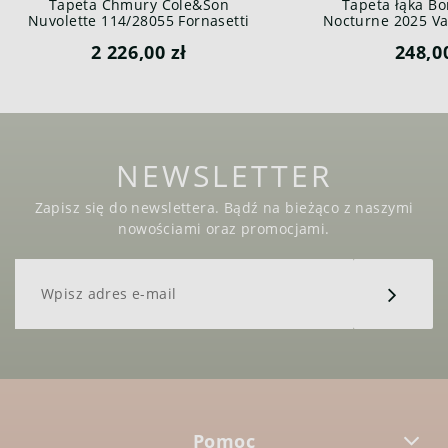
Tapeta Chmury Cole&Son
Tapeta łąka Bo
Nuvolette 114/28055 Fornasetti
Nocturne 2025 Var
Senza Tempo
2 226,00 zł
248,0
NEWSLETTER
Zapisz się do newslettera. Bądź na bieżąco z naszymi
nowościami oraz promocjami.
Pomoc