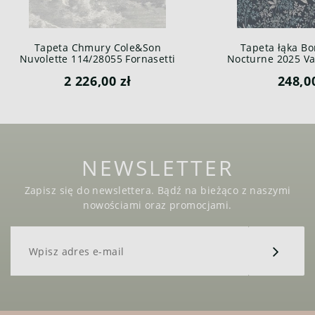
Tapeta Chmury Cole&Son
Tapeta łąka Bo
Nuvolette 114/28055 Fornasetti
Nocturne 2025 Var
Senza Tempo
2 226,00 zł
248,0
NEWSLETTER
Zapisz się do newslettera. Bądź na bieżąco z naszymi
nowościami oraz promocjami.