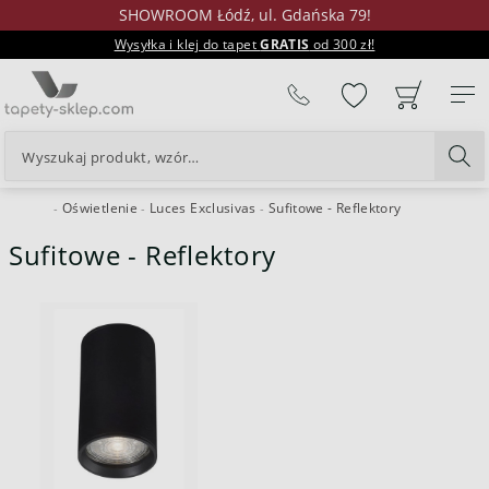
SHOWROOM Łódź, ul. Gdańska 79!
Wysyłka i klej do tapet
GRATIS
od 300 zł!
%
Oświetlenie
Luces Exclusivas
Sufitowe - Reflektory
24H
Sufitowe - Reflektory