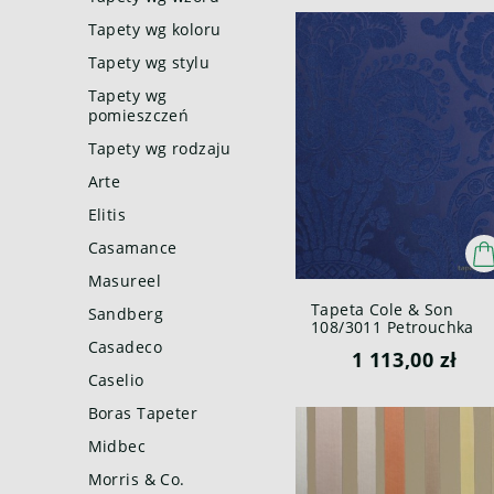
Tapety wg koloru
Tapety wg stylu
Tapety wg
pomieszczeń
Tapety wg rodzaju
Arte
Elitis
Casamance
Masureel
Tapeta Cole & Son
Sandberg
108/3011 Petrouchka
Mariinsky Welur
Casadeco
1 113,00 zł
Caselio
Boras Tapeter
Midbec
Morris & Co.