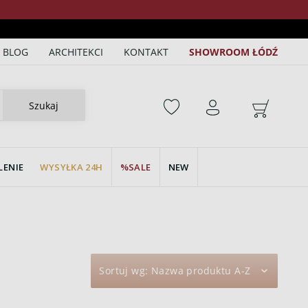
BLOG
ARCHITEKCI
KONTAKT
SHOWROOM ŁÓDŹ
Szukaj
LENIE
WYSYŁKA 24H
SALE
NEW
Sortuj wg:
Nazwa produktu A-Z