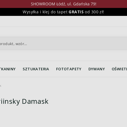
SHOWROOM Łódź, ul. Gdańska 79!
Wysyłka i klej do tapet
GRATIS
od 300 zł!
TKANINY
SZTUKATERIA
FOTOTAPETY
DYWANY
OŚWIET
k
riinsky Damask