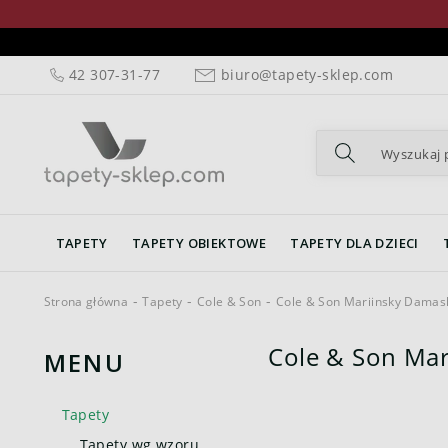
42 307-31-77
biuro@tapety-sklep.com
TAPETY
TAPETY OBIEKTOWE
TAPETY DLA DZIECI
Strona główna
Tapety
Cole & Son
Cole & Son Mariinsky Damas
Cole & Son Ma
MENU
Tapety
Tapety wg wzoru