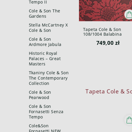
Tempo II
Cole & Son The
Gardens
Stella McCartney X
Tapeta Cole & Son
Cole & Son
108/1004 Balabina
Mariinsky
Cole & Son
749,00 zł
Ardmore Jabula
Historic Royal
Palaces – Great
Masters
Tkaniny Cole & Son
The Contemporary
Collection
Cole & Son
Pearwood
Cole & Son
Fornasetti Senza
Tempo
Cole&Son
Fornasetti NEW