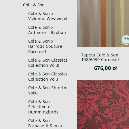
Cole & Son
Cole & Son x
Vivienne Westwood
Cole & Son x
Ardmore – Baobab
Cole & Son x
Harrods Couture
Carousel
Tapeta Cole & Son
108/6030 Carousel
Cole & Son Classics
Stripe Mariinsky
Collection Vol.II
676,00 zł
Cole & Son Classics
Collection Vol.I
Cole & Son Shinrin
Yoku
Cole & Son
Selection of
Hummingbirds
Cole & Son
Fornasetti Senza