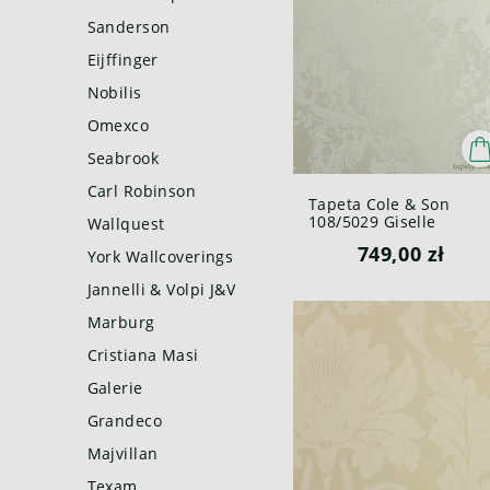
Sanderson
Eijffinger
Nobilis
Omexco
Seabrook
Carl Robinson
Tapeta Cole & Son
108/5029 Giselle
Wallquest
Mariinsky
749,00 zł
York Wallcoverings
Jannelli & Volpi J&V
Marburg
Cristiana Masi
Galerie
Grandeco
Majvillan
Texam