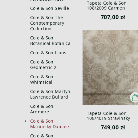
Tapeta Cole & Son
108/2009 Carmen
Cole & Son Seville
Mariinsky
707,00 zł
Cole & Son The
Conptemporary
Collection
Cole & Son
Botanical Botanica
Cole & Son Icons
Cole & Son
Geometric 2
Cole & Son
Whimsical
Cole & Son Martyn
Lawrence Bullard
Cole & Son
Ardmore
Tapeta Cole & Son
108/4019 Stravinsky
Cole & Son
Mariinsky
749,00 zł
Mariinsky Damask
Cole & Son