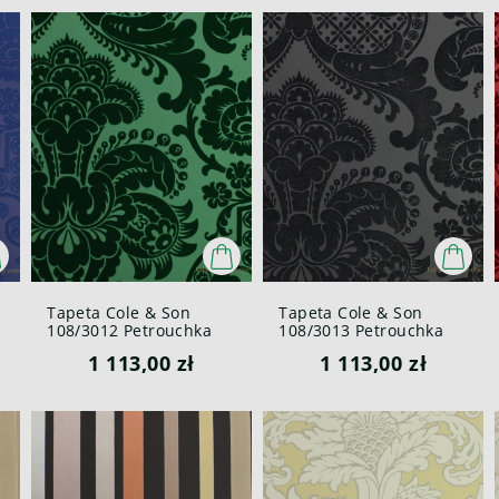
Tapeta Cole & Son
Tapeta Cole & Son
108/3012 Petrouchka
108/3013 Petrouchka
Mariinsky Welur
Mariinsky Welur
1 113,00 zł
1 113,00 zł