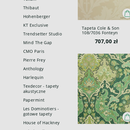
Thibaut
Hohenberger
KT Exclusive
Tapeta Cole & Son
108/7036 Fonteyn
Trendsetter Studio
Mariinsky
707,00 zł
Mind The Gap
CMO Paris
Pierre Frey
Anthology
Harlequin
Texdecor - tapety
akustyczne
Papermint
Les Dominotiers -
gotowe tapety
House of Hackney