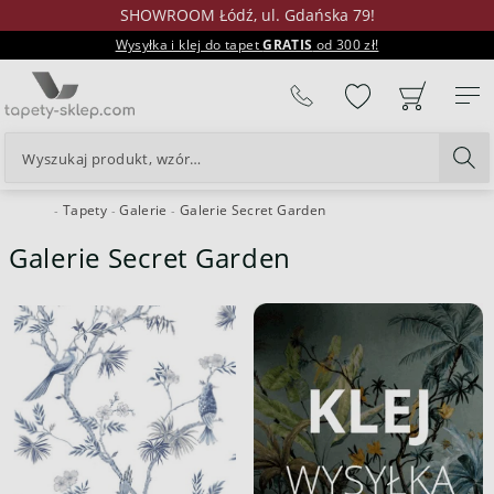
SHOWROOM Łódź, ul. Gdańska 79!
Wysyłka i klej do tapet
GRATIS
od 300 zł!
%
Tapety
Galerie
Galerie Secret Garden
24H
Galerie Secret Garden