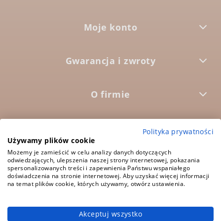
Moje konto
Gwarancja i zwroty
O firmie



Polityka prywatności
Używamy plików cookie
Możemy je zamieścić w celu analizy danych dotyczących
5.0
odwiedzających, ulepszenia naszej strony internetowej, pokazania
Średnia ocena:
spersonalizowanych treści i zapewnienia Państwu wspaniałego
1573 opinii
doświadczenia na stronie internetowej. Aby uzyskać więcej informacji
na temat plików cookie, których używamy, otwórz ustawienia.
Akceptuj wszystko