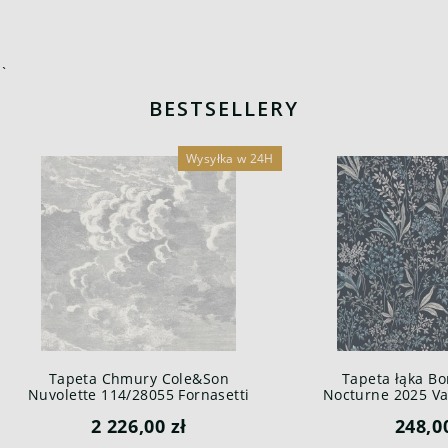
`
BESTSELLERY
Wysyłka w 24H
Tapeta Chmury Cole&Son
Tapeta łąka Bo
Nuvolette 114/28055 Fornasetti
Nocturne 2025 Var
Senza Tempo
2 226,00 zł
248,0