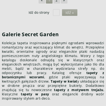
«
1
2
»
idź »
Idź do strony
Galerie Secret Garden
Kolekcja tapeta inspirowana pięknymi ogrodami wprowadzi
romantyczny oraz wyciszający klimat do wnętrz. Przepiękne
kwiatki, orientalne ogrody oraz eleganckie ptaki nadadzą
pomieszczeniom nuty angielskiego klimatu. Wzory z tego
katalogu doskonale odnajdą się w klasycznych oraz
eleganckich wnętrzach, mogą być wykorzystane jako tło dla
mebli, bądź w charakterze wydzielana strefy np. do
odpoczynku lub pracy. Katalog oferuje
tapety z
botanicznymi wzorami
, gdzie ptaki wypoczywają na
kwitnących gałęziach drzew.
Tapety w kwiat
y układające się
w drobne pnącza oraz przepiękne bukiety. Dodatkowo
znajdują się tu nowoczesne
tapety z motywem trejażu
,
klasyczne
tapety w pasy
oraz elegancki drobny wzór
inspirowany stylem art-deco.