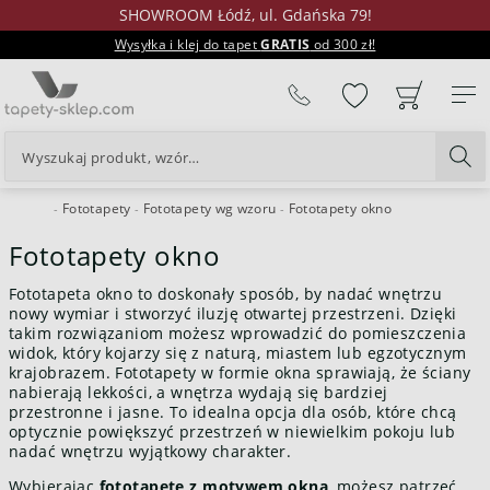
SHOWROOM Łódź, ul. Gdańska 79!
Wysyłka i klej do tapet
GRATIS
od 300 zł!
%
Fototapety
Fototapety wg wzoru
Fototapety okno
24H
Fototapety okno
Fototapeta okno to doskonały sposób, by nadać wnętrzu
nowy wymiar i stworzyć iluzję otwartej przestrzeni. Dzięki
takim rozwiązaniom możesz wprowadzić do pomieszczenia
widok, który kojarzy się z naturą, miastem lub egzotycznym
krajobrazem. Fototapety w formie okna sprawiają, że ściany
nabierają lekkości, a wnętrza wydają się bardziej
przestronne i jasne. To idealna opcja dla osób, które chcą
optycznie powiększyć przestrzeń w niewielkim pokoju lub
nadać wnętrzu wyjątkowy charakter.
Wybierając
fototapetę z motywem okna
, możesz patrzeć