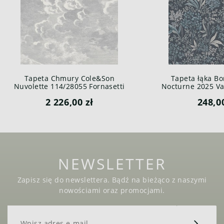
Tapeta Chmury Cole&Son
Tapeta łąka Bo
Nuvolette 114/28055 Fornasetti
Nocturne 2025 Var
Senza Tempo
2 226,00 zł
248,0
NEWSLETTER
Zapisz się do newslettera. Bądź na bieżąco z naszymi
nowościami oraz promocjami.