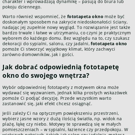
charakter i wprowadzają dynamikę – pasują do biura lub
pokoju dziennego.
Warto również wspomnieć, że
fototapeta okno
może być
doskonałym sposobem na zakrycie niedoskonałości ściany,
nadając jej zupełnie nowy wygląd. To rozwiązanie jest także
bardzo trwałe i łatwe w utrzymaniu, co czyni je praktycznym
wyborem do każdego domu. Bez względu na to, czy szukasz
dekoracji do sypialni, salonu, czy jadalni,
fototapeta okno
pomoże Ci stworzyć wyjątkowy klimat, który zachwyci
zarówno domowników, jak i gości.
Jak dobrać odpowiednią fototapetę
okno do swojego wnętrza?
Wybór odpowiedniej fototapety z motywem okna może
wydawać się wyzwaniem, jednak kilka prostych wskazówek
pomoże Ci podjąć decyzję. Przede wszystkim warto
zastanowić się, jaki efekt chcesz osiągnąć.
Jeśli zależy Ci na optycznym powiększeniu przestrzeni,
wybierz jasne wzory z dużą ilością światła, np. widok na
plażę, łąkę czy niebo. Motywy te sprawdzą się w małych
pomieszczeniach – w sypialni, łazience czy przedpokoju. W
większych pokojach, takich jak salon czy jadalnia, możesz