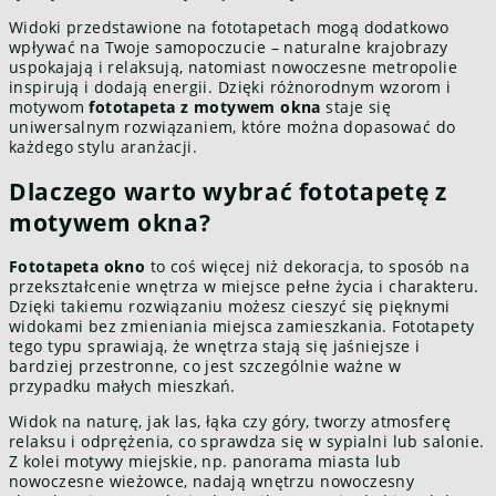
Widoki przedstawione na fototapetach mogą dodatkowo
wpływać na Twoje samopoczucie – naturalne krajobrazy
uspokajają i relaksują, natomiast nowoczesne metropolie
inspirują i dodają energii. Dzięki różnorodnym wzorom i
motywom
fototapeta z motywem okna
staje się
uniwersalnym rozwiązaniem, które można dopasować do
każdego stylu aranżacji.
Dlaczego warto wybrać fototapetę z
motywem okna?
Fototapeta okno
to coś więcej niż dekoracja, to sposób na
przekształcenie wnętrza w miejsce pełne życia i charakteru.
Dzięki takiemu rozwiązaniu możesz cieszyć się pięknymi
widokami bez zmieniania miejsca zamieszkania. Fototapety
tego typu sprawiają, że wnętrza stają się jaśniejsze i
bardziej przestronne, co jest szczególnie ważne w
przypadku małych mieszkań.
Widok na naturę, jak las, łąka czy góry, tworzy atmosferę
relaksu i odprężenia, co sprawdza się w sypialni lub salonie.
Z kolei motywy miejskie, np. panorama miasta lub
nowoczesne wieżowce, nadają wnętrzu nowoczesny