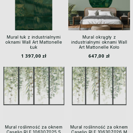
Mural łuk z industrialnymi
Mural okrągły z
oknami Wall Art Mattonelle
industrialnymi oknami Wall
Łuk
Art Mattonelle Koło
1 397,00 zł
647,00 zł
Mural roślinność za oknem
Mural roślinność za oknem
Caselio RLF 106307025 S
Caselio RLF 106307026 M