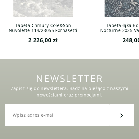
Tapeta Chmury Cole&Son
Tapeta łąka Bo
Nuvolette 114/28055 Fornasetti
Nocturne 2025 Var
Senza Tempo
2 226,00 zł
248,0
NEWSLETTER
Zapisz się do newslettera. Bądź na bieżąco z naszymi
nowościami oraz promocjami.