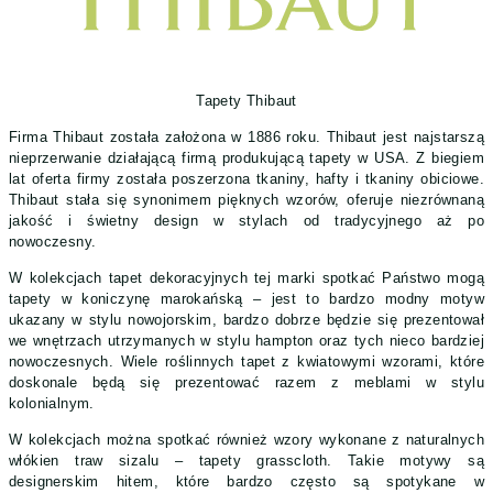
Tapety Thibaut
Firma Thibaut została założona w 1886 roku. Thibaut jest najstarszą
nieprzerwanie działającą firmą produkującą tapety w USA. Z biegiem
lat oferta firmy została poszerzona tkaniny, hafty i tkaniny obiciowe.
Thibaut stała się synonimem pięknych wzorów, oferuje niezrównaną
jakość i świetny design w stylach od tradycyjnego aż po
nowoczesny.
W kolekcjach tapet dekoracyjnych tej marki spotkać Państwo mogą
tapety w koniczynę marokańską – jest to bardzo modny motyw
ukazany w stylu nowojorskim, bardzo dobrze będzie się prezentował
we wnętrzach utrzymanych w stylu hampton oraz tych nieco bardziej
nowoczesnych. Wiele roślinnych tapet z kwiatowymi wzorami, które
doskonale będą się prezentować razem z meblami w stylu
kolonialnym.
W kolekcjach można spotkać również wzory wykonane z naturalnych
włókien traw sizalu – tapety grasscloth. Takie motywy są
designerskim hitem, które bardzo często są spotykane w