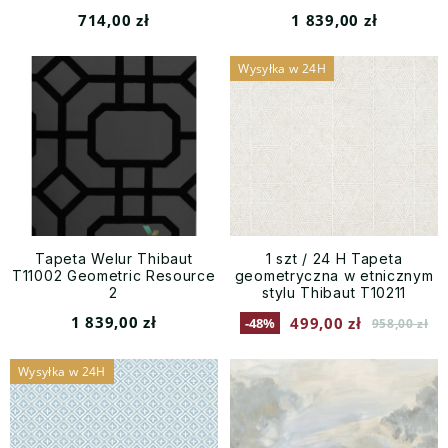
714,00 zł
1 839,00 zł
Wysyłka w 24H
Tapeta Welur Thibaut
1 szt / 24 H Tapeta
T11002 Geometric Resource
geometryczna w etnicznym
2
stylu Thibaut T10211
Mombasa Colony
1 839,00 zł
499,00 zł
-48%
958,00 zł
Wysyłka w 24H