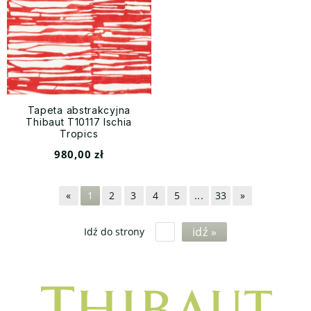
Tapeta abstrakcyjna
Thibaut T10117 Ischia
Tropics
980,00 zł
«
1
2
3
4
5
...
33
»
idź »
Idź do strony