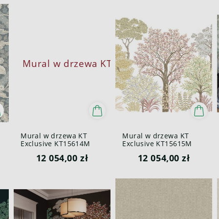
Mural w drzewa KT
Mural w drzewa KT
Exclusive KT15614M
Exclusive KT15615M
Whispering Trees
Whispering Trees
12 054,00 zł
12 054,00 zł
British Heritage III
British Heritage III