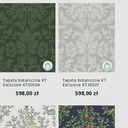
Tapeta botaniczna KT
Tapeta botaniczna KT
Exclusive KT30504
Exclusive KT30507
Enchanted Forest
Enchanted Forest
598,00 zł
598,00 zł
British Heritage III
British Heritage III