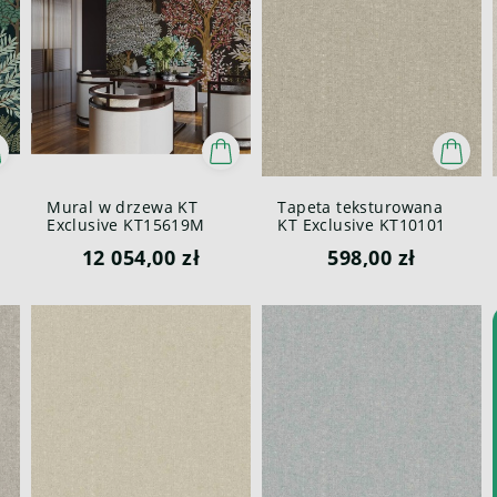
Mural w drzewa KT
Tapeta teksturowana
Exclusive KT15619M
KT Exclusive KT10101
Whispering Trees
Canvas British Heritage
12 054,00 zł
598,00 zł
British Heritage III
III