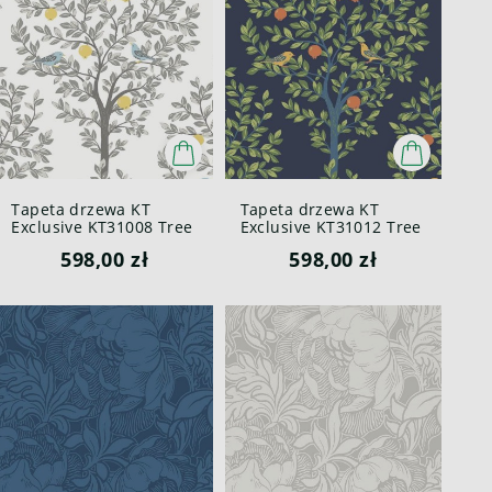
Tapeta drzewa KT
Tapeta drzewa KT
Exclusive KT31008 Tree
Exclusive KT31012 Tree
Of Life British Heritage
Of Life British Heritage
598,00 zł
598,00 zł
III
III