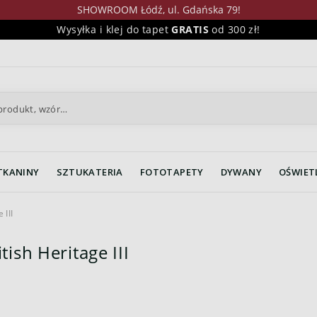
SHOWROOM Łódź, ul. Gdańska 79!
Wysyłka i klej do tapet
GRATIS
od 300 zł!
TKANINY
SZTUKATERIA
FOTOTAPETY
DYWANY
OŚWIET
 III
tish Heritage III