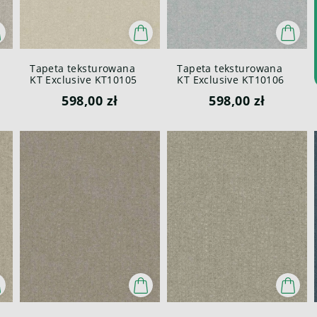
Tapeta teksturowana
Tapeta teksturowana
KT Exclusive KT10105
KT Exclusive KT10106
e
Canvas British Heritage
Canvas British Heritage
598,00 zł
598,00 zł
III
III