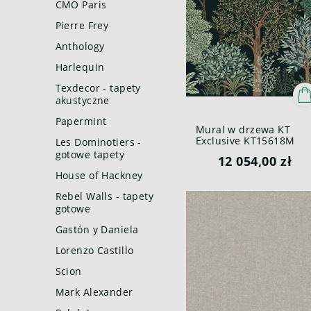
CMO Paris
Pierre Frey
Anthology
Harlequin
Texdecor - tapety
akustyczne
Papermint
Mural w drzewa KT
Exclusive KT15618M
Les Dominotiers -
Whispering Trees
gotowe tapety
12 054,00 zł
British Heritage III
House of Hackney
Rebel Walls - tapety
gotowe
Gastón y Daniela
Lorenzo Castillo
Scion
Mark Alexander