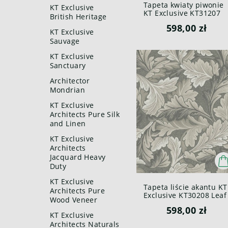
Tapeta kwiaty piwonie
KT Exclusive
KT Exclusive KT31207
British Heritage
Peonies British
598,00 zł
Heritage III
KT Exclusive
Sauvage
KT Exclusive
Sanctuary
Architector
Mondrian
KT Exclusive
Architects Pure Silk
and Linen
KT Exclusive
Architects
Jacquard Heavy
Duty
KT Exclusive
Tapeta liście akantu KT
Architects Pure
Exclusive KT30208 Leaf
Wood Veneer
British Heritage III
598,00 zł
KT Exclusive
Architects Naturals