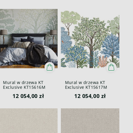
Mural w drzewa KT
Mural w drzewa KT
Exclusive KT15616M
Exclusive KT15617M
Whispering Trees
Whispering Trees
12 054,00 zł
12 054,00 zł
British Heritage III
British Heritage III