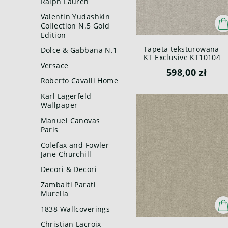
Ralph Lauren
Valentin Yudashkin
Collection N.5 Gold
Edition
Tapeta teksturowana
Dolce & Gabbana N.1
KT Exclusive KT10104
Canvas British Heritag
Versace
598,00 zł
III
Roberto Cavalli Home
Karl Lagerfeld
Wallpaper
Manuel Canovas
Paris
Colefax and Fowler
Jane Churchill
Decori & Decori
Zambaiti Parati
Murella
1838 Wallcoverings
Christian Lacroix