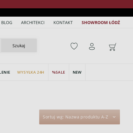
BLOG
ARCHITEKCI
KONTAKT
SHOWROOM ŁÓDŹ
Szukaj
LENIE
WYSYŁKA 24H
SALE
NEW
Sortuj wg:
Nazwa produktu A-Z