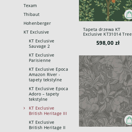
Texam
Thibaut
Hohenberger
Tapeta drzewa KT
KT Exclusive
Exclusive KT31014 Tree
Of Life British Heritage
KT Exclusive
598,00 zł
III
Sauvage 2
KT Exclusive
Parisienne
KT Exclusive Epoca
Amazon River -
tapety tekstylne
KT Exclusive Epoca
Adoro – tapety
tekstylne
KT Exclusive
British Heritage III
KT Exclusive
British Heritage II