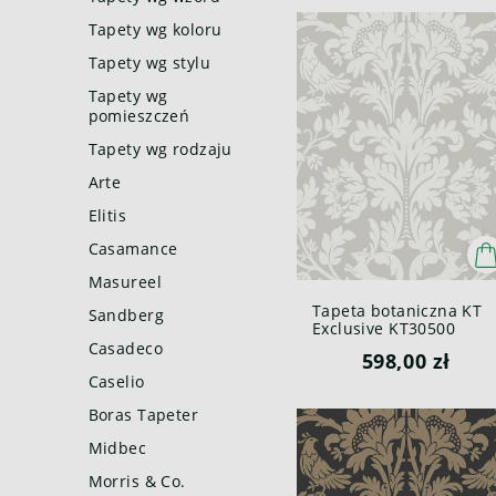
Tapety wg koloru
Tapety wg stylu
Tapety wg
pomieszczeń
Tapety wg rodzaju
Arte
Elitis
Casamance
Masureel
Tapeta botaniczna KT
Sandberg
Exclusive KT30500
Enchanted Forest
Casadeco
598,00 zł
British Heritage III
Caselio
Boras Tapeter
Midbec
Morris & Co.