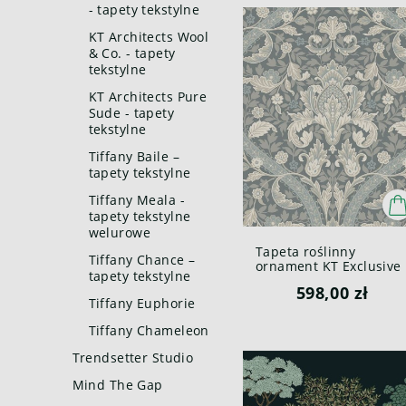
- tapety tekstylne
KT Architects Wool
& Co. - tapety
tekstylne
KT Architects Pure
Sude - tapety
tekstylne
Tiffany Baile –
tapety tekstylne
Tiffany Meala -
tapety tekstylne
welurowe
Tapeta roślinny
Tiffany Chance –
ornament KT Exclusive
tapety tekstylne
KT30324 Kelmscott
598,00 zł
British Heritage III
Tiffany Euphorie
Tiffany Chameleon
Trendsetter Studio
Mind The Gap