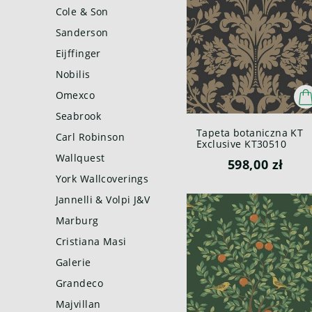
Cole & Son
Sanderson
Eijffinger
Nobilis
Omexco
Seabrook
Tapeta botaniczna KT
Carl Robinson
Exclusive KT30510
Enchanted Forest
Wallquest
598,00 zł
British Heritage III
York Wallcoverings
Jannelli & Volpi J&V
Marburg
Cristiana Masi
Galerie
Grandeco
Majvillan