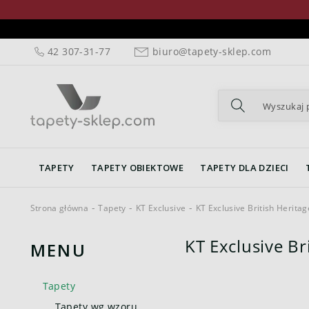
42 307-31-77
biuro@tapety-sklep.com
TAPETY
TAPETY OBIEKTOWE
TAPETY DLA DZIECI
Strona główna
Tapety
KT Exclusive
KT Exclusive British Heritage
KT Exclusive Bri
MENU
Tapety
Tapety wg wzoru