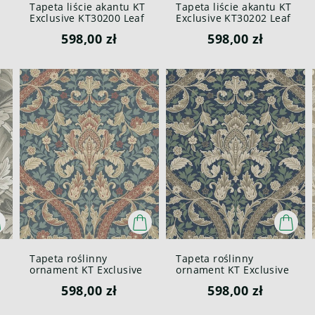
Tapeta liście akantu KT
Tapeta liście akantu KT
Exclusive KT30200 Leaf
Exclusive KT30202 Leaf
British Heritage III
British Heritage III
598,00 zł
598,00 zł
Tapeta roślinny
Tapeta roślinny
ornament KT Exclusive
ornament KT Exclusive
KT30301 Kelmscott
KT30302 Kelmscott
598,00 zł
598,00 zł
British Heritage III
British Heritage III