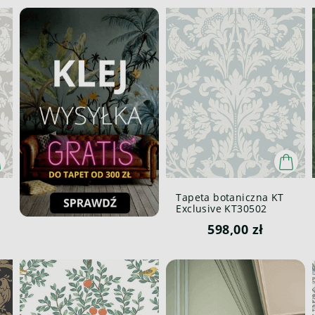
Tapeta botaniczna KT
Exclusive KT30502
Enchanted Forest
598,00 zł
British Heritage III