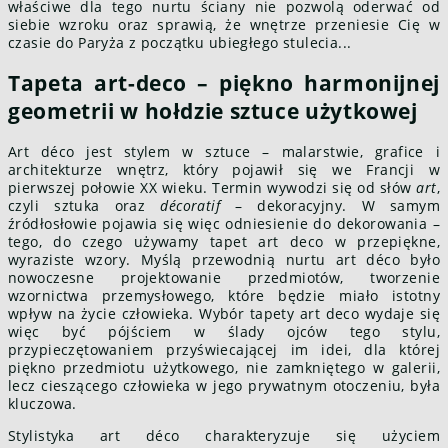
właściwe dla tego nurtu ściany nie pozwolą oderwać od
siebie wzroku oraz sprawią, że wnętrze przeniesie Cię w
czasie do Paryża z początku ubiegłego stulecia...
Tapeta art-deco – piękno harmonijnej
geometrii w hołdzie sztuce użytkowej
Art déco jest stylem w sztuce – malarstwie, grafice i
architekturze wnętrz, który pojawił się we Francji w
pierwszej połowie XX wieku. Termin wywodzi się od słów
a
rt
,
czyli sztuka oraz
décoratif
– dekoracyjny. W samym
źródłosłowie pojawia się więc odniesienie do dekorowania –
tego, do czego używamy tapet art deco w przepiękne,
wyraziste wzory. Myślą przewodnią nurtu art déco było
nowoczesne projektowanie przedmiotów, tworzenie
wzornictwa przemysłowego, które będzie miało istotny
wpływ na życie człowieka. Wybór tapety art deco wydaje się
więc być pójściem w ślady ojców tego stylu,
przypieczętowaniem przyświecającej im idei, dla której
piękno przedmiotu użytkowego, nie zamkniętego w galerii,
lecz cieszącego człowieka w jego prywatnym otoczeniu, była
kluczowa.
Stylistyka art déco charakteryzuje się użyciem