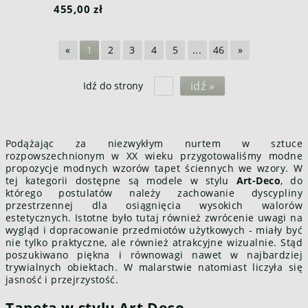
455,00 zł
«
1
2
3
4
5
...
46
»
idź »
Idź do strony
Podążając za niezwykłym nurtem w sztuce
rozpowszechnionym w XX wieku przygotowaliśmy modne
propozycje modnych wzorów tapet ściennych we wzory. W
tej kategorii dostępne są modele w stylu
Art-Deco
, do
którego postulatów należy zachowanie dyscypliny
przestrzennej dla osiągnięcia wysokich walorów
estetycznych. Istotne było tutaj również zwrócenie uwagi na
wygląd i dopracowanie przedmiotów użytkowych - miały być
nie tylko praktyczne, ale również atrakcyjne wizualnie. Stąd
poszukiwano piękna i równowagi nawet w najbardziej
trywialnych obiektach. W malarstwie natomiast liczyła się
jasność i przejrzystość.
Tapeta w stylu Art Deco