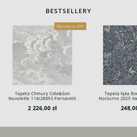
BESTSELLERY
Wysyłka w 24H
Tapeta Chmury Cole&Son
Tapeta łąka Bo
Nuvolette 114/28055 Fornasetti
Nocturne 2025 Var
Senza Tempo
2 226,00 zł
248,0