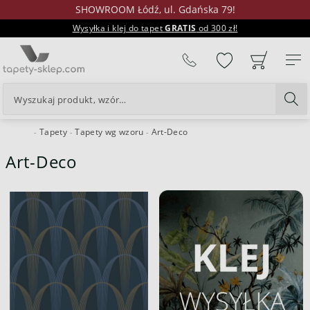
SHOWROOM Łódź, ul. Gdańska 79!
Wysyłka i klej do tapet
GRATIS
od 300 zł!
%
Tapety
Tapety wg wzoru
Art-Deco
24H
Art-Deco