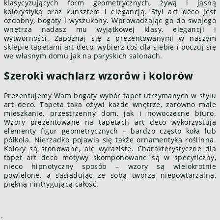
klasycyzujących form geometrycznych, żywą i jasną
kolorystyką oraz kunsztem i elegancją. Styl art déco jest
ozdobny, bogaty i wyszukany. Wprowadzając go do swojego
wnętrza nadasz mu wyjątkowej klasy, elegancji i
wytworności. Zapoznaj się z prezentowanymi w naszym
sklepie tapetami art-deco, wybierz coś dla siebie i poczuj się
we własnym domu jak na paryskich salonach.
Szeroki wachlarz wzorów i kolorów
Prezentujemy Wam bogaty wybór tapet utrzymanych w stylu
art deco. Tapeta taka ożywi każde wnętrze, zarówno małe
mieszkanie, przestrzenny dom, jak i nowoczesne biuro.
Wzory prezentowane na tapetach art deco wykorzystują
elementy figur geometrycznych – bardzo często koła lub
półkola. Nierzadko pojawia się także ornamentyka roślinna.
Kolory są stonowane, ale wyraziste. Charakterystyczne dla
tapet art deco motywy skomponowane są w specyficzny,
nieco hipnotyczny sposób – wzory są wielokrotnie
powielone, a sąsiadując ze sobą tworzą niepowtarzalną,
piękną i intrygującą całość.
`