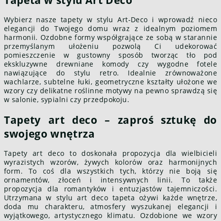
Wybierz nasze tapety w stylu Art-Deco i wprowadź nieco
elegancji do Twojego domu wraz z idealnym poziomem
harmonii. Ozdobne formy współgrające ze sobą w starannie
przemyślanym ułożeniu pozwolą Ci udekorować
pomieszczenie w gustowny sposób tworząc tło pod
ekskluzywne drewniane komody czy wygodne fotele
nawiązujące do stylu retro. Idealnie zrównoważone
wachlarze, subtelne łuki, geometryczne kształty ułożone we
wzory czy delikatne roślinne motywy na pewno sprawdzą się
w salonie, sypialni czy przedpokoju.
Tapety art deco – zaproś sztukę do
swojego wnętrza
Tapety art deco to doskonała propozycja dla wielbicieli
wyrazistych wzorów, żywych kolorów oraz harmonijnych
form. To coś dla wszystkich tych, którzy nie boją się
ornamentów, złoceń i intensywnych linii. To także
propozycja dla romantyków i entuzjastów tajemniczości.
Utrzymana w stylu art deco tapeta ożywi każde wnętrze,
doda mu charakteru, atmosfery wyszukanej elegancji i
wyjątkowego, artystycznego klimatu. Ozdobione we wzory