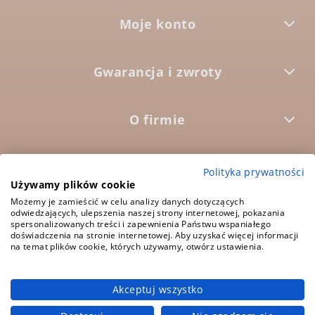
Moje konto
Gwarancja i zwroty
O firmie



Polityka prywatności
Używamy plików cookie
Możemy je zamieścić w celu analizy danych dotyczących
odwiedzających, ulepszenia naszej strony internetowej, pokazania
5.0
Średnia ocena:
spersonalizowanych treści i zapewnienia Państwu wspaniałego
1573 opinii
doświadczenia na stronie internetowej. Aby uzyskać więcej informacji
na temat plików cookie, których używamy, otwórz ustawienia.
Akceptuj wszystko
pokaż pełną wersję strony