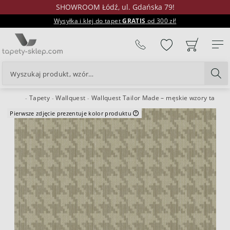
SHOWROOM Łódź, ul. Gdańska 79!
Wysyłka i klej do tapet
GRATIS
od 300 zł!
%
Tapety
Wallquest
Wallquest Tailor Made – męskie wzory tapet
24H
Pierwsze zdjęcie prezentuje kolor produktu
Niniejsze zdjęcie prezentuje kolor produktu