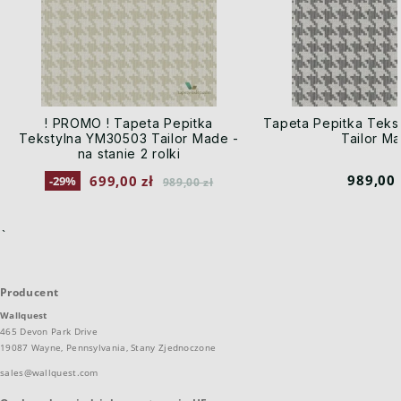
! PROMO ! Tapeta Pepitka
Tapeta Pepitka Tek
Tekstylna YM30503 Tailor Made -
Tailor M
na stanie 2 rolki
989,00 
699,00 zł
-29%
989,00 zł
`
Producent
Wallquest
465 Devon Park Drive
19087 Wayne, Pennsylvania, Stany Zjednoczone
sales@wallquest.com