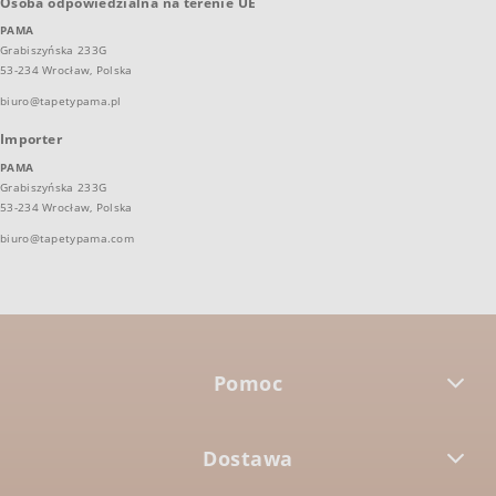
Osoba odpowiedzialna na terenie UE
PAMA
Grabiszyńska 233G
53-234 Wrocław, Polska
biuro@tapetypama.pl
Importer
PAMA
Grabiszyńska 233G
53-234 Wrocław, Polska
biuro@tapetypama.com
Pomoc
Dostawa